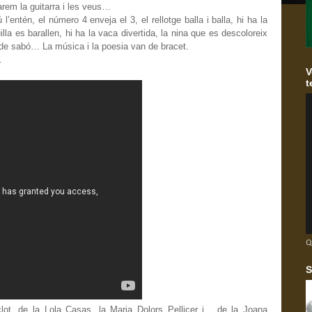
tarem la guitarra i les veus…
 l’entén, el número 4 enveja el 3, el rellotge balla i balla, hi ha la
uilla es barallen, hi ha la vaca divertida, la nina que es descoloreix
 de sabó… La música i la poesia van de bracet.
.
V
t
Q
S
ot, de la Lola Casas, la Maria Dolors Pellicer i... de la Joana