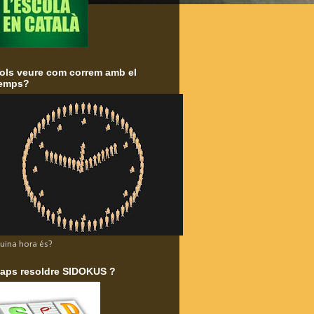
ols veure com correm amb el
emps?
uina hora és?
aps resoldre SIDOKUS ?