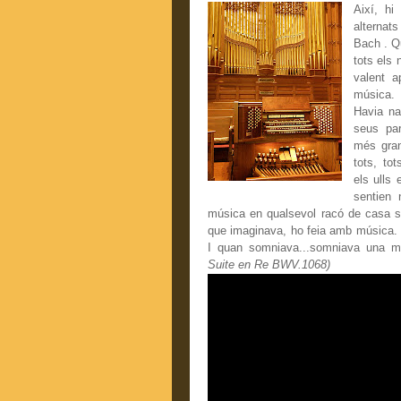
Així, hi
alternat
Bach . Qu
tots els 
valent a
música.
Havia na
seus pa
més gran
tots, to
els ulls 
sentien
música en qualsevol racó de casa sev
que imaginava, ho feia amb música. 
I quan somniava...somniava una m
Suite en Re BWV.1068)