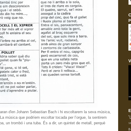
C
p
V
E
laran d'en Johann Sebastian Bach i hi escoltarem la seva música,
. La música que podríem escoltar tocada per l’orgue, la sentirem
'
, un trombó i una tuba. És a dir, un quintet de metall, perquè
s
B