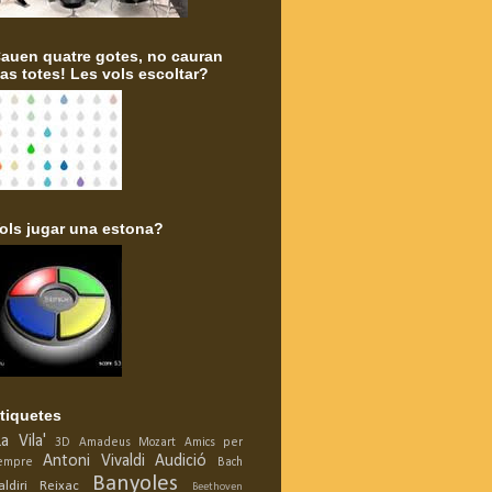
auen quatre gotes, no cauran
as totes! Les vols escoltar?
ols jugar una estona?
tiquetes
La Vila'
3D
Amadeus Mozart
Amics per
Antoni Vivaldi
Audició
empre
Bach
Banyoles
aldiri Reixac
Beethoven