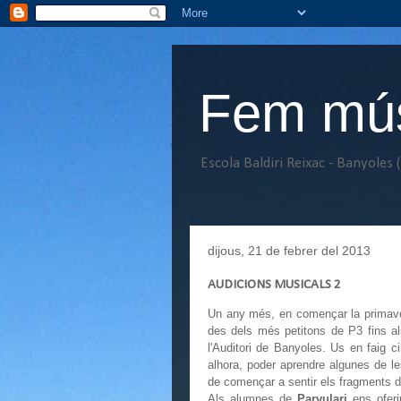
Fem músi
Escola Baldiri Reixac - Banyoles 
dijous, 21 de febrer del 2013
AUDICIONS MUSICALS 2
Un any més, en començar la primaver
des dels més petitons de P3 fins a
l'Auditori de Banyoles. Us en faig 
alhora, poder aprendre algunes de le
de començar a sentir els fragments d
Als alumnes de
Parvulari
ens ofer