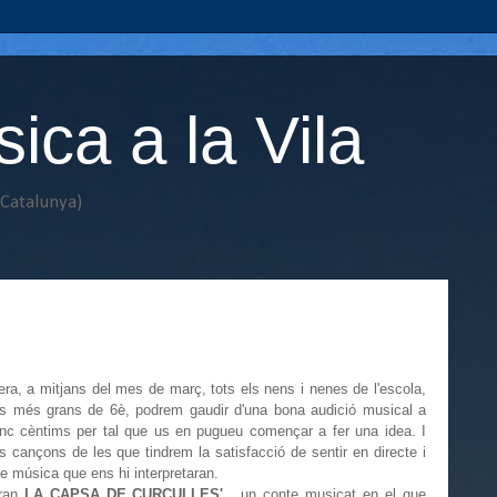
ca a la Vila
(Catalunya)
a, a mitjans del mes de març, tots els nens i nenes de l'escola,
ls més grans de 6è, podrem gaudir d'una bona audició musical a
cinc cèntims per tal que us en pugueu començar a fer una idea. I
s cançons de les que tindrem la satisfacció de sentir en directe i
e música que ens hi interpretaran.
iran
LA CAPSA DE CURCULLES'
, un conte musicat en el que