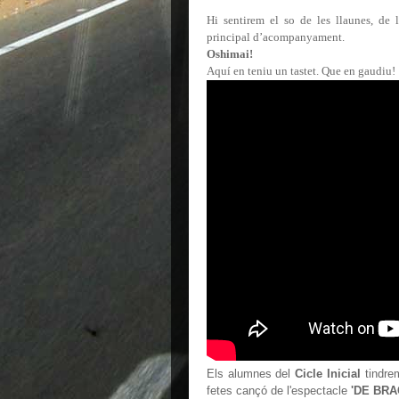
Hi sentirem el so de les llaunes, de l
principal d’acompanyament.
Oshimai!
Aquí en teniu un tastet. Que en gaudiu!
Els alumnes del
Cicle Inicial
tindrem
fetes cançó de l'espectacle
'DE BRA