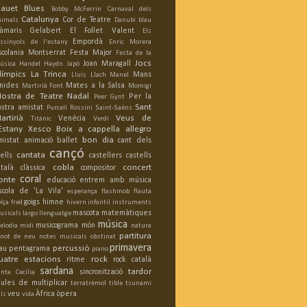
lauet
Blues
Bobby McFerrin
Carnaval dels
Catalunya
Cor de Teatre
nimals
Danubi blau
àmaris Gelabert
El Follet Valent
Els
Empordà
ossinyols de l'estany
Enric Morera
scolania Montserrat
Festa Major
Festa de la
Jocs
Joan Maragall
úsica
Handel
Haydn
Japó
límpics
La Trinca
Mans
Lluís Llach
Manel
nides
Mates a la Salsa
Martirià Font
Momigi
ostra de Teatre
Nadal
Per la
Peer Gynt
Sant
ostra amistat
Purcell
Rossini
Saint-Saëns
artirià
Veus de
Venècia
Titànic
Verdi
'Estany
Xesco Boix
a cappella
allegro
bon dia
mistat
animació
ballet
cant dels
cançó
cantata
ells
castellers
castells
cobla
concert
atalà
clàssica
compositor
coral
onte
educació
entrem amb música
scola de 'La Vila'
esperança
flashmob
flauta
goigs
himne
lça
fred
hivern
infantil
instruments
mascota
matemàtiques
usicals
largo
llenguatge
música
musicograma
món
elodia
midi
natura
partitura
inot de neu
notes musicals
obstinat
primavera
percussió
au
pentagrama
piano
uatre estacions
rock
ritme
rock català
sardana
tardor
sincronització
anta Cecília
aules de multiplicar
terratrèmol
tible
tsunami
veu
Àfrica
òpera
ls
vida