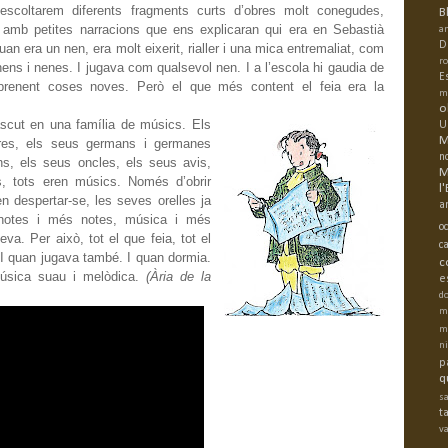
 escoltarem diferents fragments curts d’obres molt conegudes,
B
s amb petites narracions que ens explicaran qui era en Sebastià
a
D
an era un nen, era molt eixerit, rialler i una mica entremaliat, com
r
nens i nenes. I jugava com qualsevol nen. I a l’escola hi gaudia de
E
prenent coses noves. Però el que més content el feia era la
m
o
scut en una família de músics. Els
U
M
res, els seus germans i germanes
n
s, els seus oncles, els seus avis,
M
ts, tots eren músics. Només d’obrir
l
en despertar-se, les seves orelles ja
a
 notes i més notes, música i més
oc
a. Per això, tot el que feia, tot el
c
I quan jugava també. I quan dormia.
c
úsica suau i melòdica.
(Ària de la
e
do
m
m
n
p
q
s
t
va