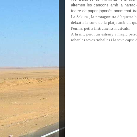
alternen les cançons amb la narració
teatre de paper japonès anomenat
'k
La Sakura , la protagonista d’aquesta h
deixat a la sorra de la platja amb els q
Perrins, petits instruments musicals.
A la nit, però, un estrany i màgic pers
robar les seves troballes i la seva capsa 