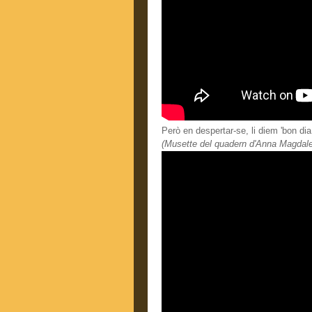
Però en despertar-se, li diem 'bon di
(Musette del quadern d'Anna Magda