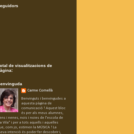
eguidors
otal de visualitzacions de
àgina:
envinguda
Carme Cornellà
Benvinguts i benvingudes a
aquesta pàgina de
comunicació ! Aquest bloc
és per als meus alumnes,
ens i nenes, nois i noies de l'escola de
la Vila" i per a tots aquells i aquelles
ue, com jo, estimen la MÚSICA ! La
eva intenció és poder fer descobrir i,