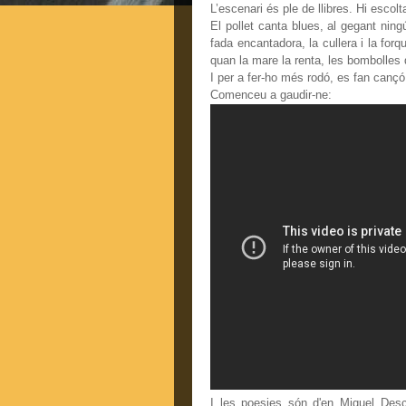
L’escenari és ple de llibres. Hi escol
El pollet canta blues, al gegant ningú
fada encantadora, la cullera i la forq
quan la mare la renta, les bombolles
I per a fer-ho més rodó, es fan cançó
Comenceu a gaudir-ne:
I les poesies són d'en Miquel Descl