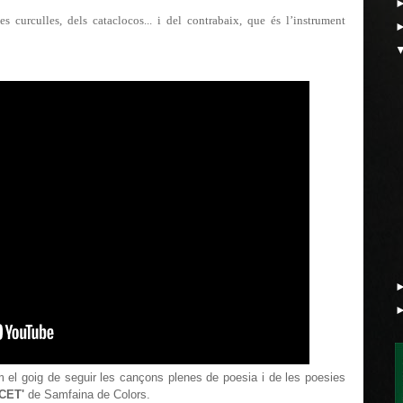
es curculles, dels cataclocos... i del contrabaix, que és l’instrument
 el goig de seguir les cançons plenes de poesia i de les poesies
CET'
de Samfaina de Colors.