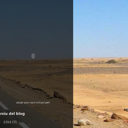
adopt your own virtual pet!
rxiu del blog
►
2016
(7)