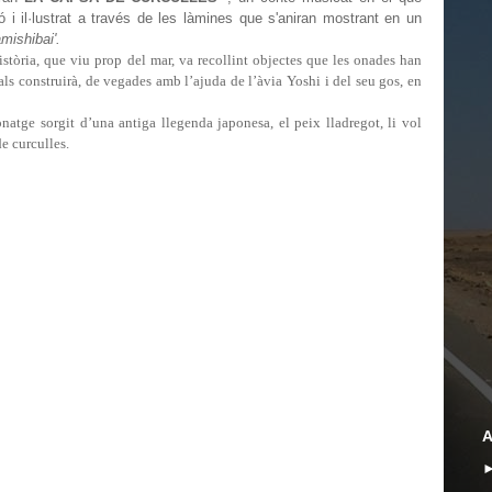
 i il·lustrat a través de les làmines que s'aniran mostrant en un
amishibai'.
istòria, que viu prop del mar, va recollint objectes que les onades han
uals construirà, de vegades amb l’ajuda de l’àvia Yoshi i del seu gos, en
onatge sorgit d’una antiga llegenda japonesa, el peix lladregot, li vol
de curculles.
A