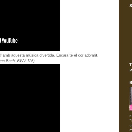
S
a!' amb aquesta música divertida. Encara té el cor adormit.
lena Bach. BWV 126)
T
p
B
n
"
q
m