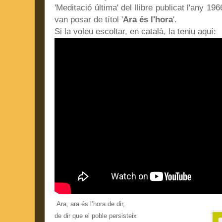
'Meditació última' del llibre publicat l'any 1966
van posar de títol '
Ara és l'hora
'.
Si la voleu escoltar, en català, la teniu aquí:
Ara, ara és l’hora de dir,
de dir que el poble persisteix