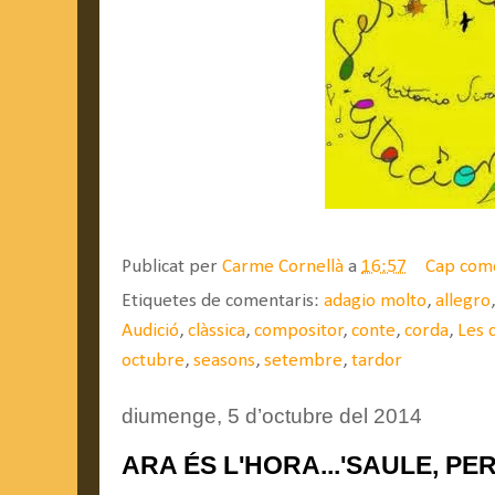
Publicat per
Carme Cornellà
a
16:57
Cap com
Etiquetes de comentaris:
adagio molto
,
allegro
Audició
,
clàssica
,
compositor
,
conte
,
corda
,
Les 
octubre
,
seasons
,
setembre
,
tardor
diumenge, 5 d’octubre del 2014
ARA ÉS L'HORA...'SAULE, P