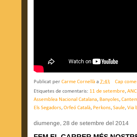
Publicat per
Carme Cornellà
a
7:43
Cap come
Etiquetes de comentaris:
11 de setembre
,
ANC
Assemblea Nacional Catalana
,
Banyoles
,
Cantem
Els Segadors
,
Orfeó Català
,
Perkons
,
Saule
,
Via 
diumenge, 28 de setembre del 2014
FEM EL CARRER MÉS NOSTRE !