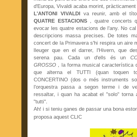
d'Europa, Vivaldi acaba morint, pràcticament 
L'ANTONI VIVALDI
va reunir, amb el tít
QUATRE ESTACIONS
, quatre concerts 
evocar les quatre estacions de l'any. No cal
descripcions massa precises. De totes ma
concert de la Primavera s'hi respira un aire m
lleuger que en el darrer, l'Hivern, que d
serena pau. Cada un d'ells és un
C
GROSSO
, la forma musical característica 
que alterna el TUTTI (quan toquen to
CONCERTINO (dos o més instruments solis
l'orquestra passa a segon terme i de ve
ressaltar, i quan ha acabat el "solo" torna
"tutti".
Ah! i si teniu ganes de passar una bona esto
proposa aquest CLIC