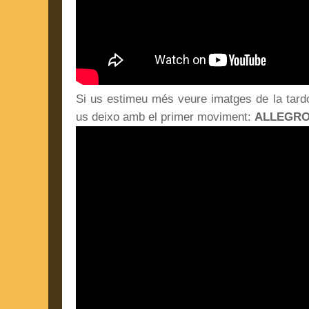
Si us estimeu més veure imatges de la tardo
us deixo amb el primer moviment:
ALLEGR