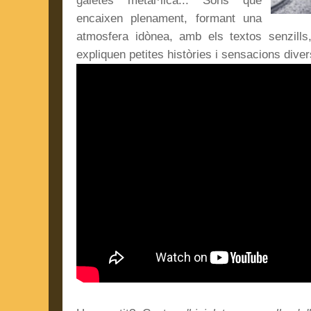
galetes metàl·lica... Sons que
encaixen plenament, formant una
atmosfera idònea, amb els textos senzills
expliquen petites històries i sensacions dive