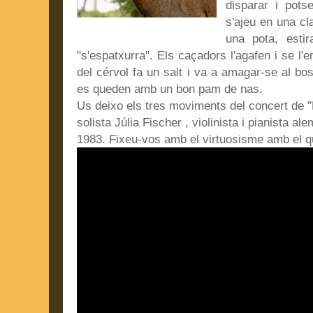
disparar i pots
s'ajeu en una cl
una pota, esti
"s'espatxurra". Els caçadors l'agafen i se l'e
del cérvol fa un salt i va a amagar-se al bo
es queden amb un bon pam de nas.
Us deixo els tres moviments del concert de "L
solista Júlia Fischer , violinista i pianista 
1983. Fixeu-vos amb el virtuosisme amb el que