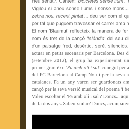
Heu sentit?. Canten:
'bicicletes sense llum'
,
Vigileu si aneu sense llums i sense mans.
zebra nou, recent pintat'
... deu ser com el q
per tal que puguem travessar el carrer amb 
El nom 'Blaumut' reflecteix la manera de fer d
nom és tret de la cançó
'Islàndia'
del seu d
d'un paisatge fred, desèrtic, serè, silenciós.
actuar en petits escenaris per Barcelona. Des 
(setembre 2012), el grup ha experimentat un
primer gran èxit
'Pa amb oli i sal'
conegut per a
del FC Barcelona al Camp Nou i per la seva ap
catalanes. Fa un any varen ser guardonats amb
cançó per la seva versió musical del poema 'I b
Voleu escoltar el 'Pa amb oli i sal'? Doncs... aq
de fa dos anys. Sabeu xiular? Doncs, acompanye