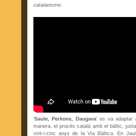
catalanisme.
'
Saule, Perkons, Daugava
' es va adaptar 
manera, el procés català amb el bàltic, ju
vint-i-cinc anys de la Via Bàltica. En Ja