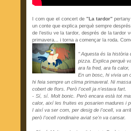
I com que el concert de
"La tardor"
pertany 
un conte que explica perquè sempre després 
de l'estiu ve la tardor, després de la tardor v
primavera... i torna a començar la roda. Come
" Aquesta és la història
pizza. Explica perquè va
ara fa fred, ara fa calor,
En un bosc, hi vivia un 
hi feia sempre un clima primaveral. Ni massa 
cobert de flors. Però l’ocell ja n’estava fart.
- Sí, sí. Molt bonic. Però encara està tot 
calor, així les fruites es posarien madures i 
I així va ser com, per desig de l’ocell, va arri
però l’ocell rondinaire aviat se’n va cansar.