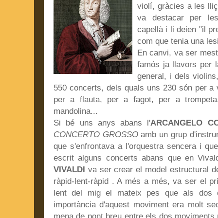
violí, gràcies a les l
va destacar per les
capellà i li deien "il 
com que tenia una les
En canvi, va ser mestr
famós ja llavors per l
general, i dels violin
550 concerts, dels quals uns 230 són per a vi
per a flauta, per a fagot, per a trompeta
mandolina...
Si bé uns anys abans l'
ARCANGELO C
CONCERTO GROSSO
amb un grup d'instru
que s'enfrontava a l'orquestra sencera i q
escrit alguns concerts abans que en Vivald
VIVALDI
va ser crear el model estructural d
ràpid-lent-ràpid . A més a més, va ser el p
lent del mig el mateix pes que als dos 
importància d'aquest moviment era molt sec
mena de pont breu entre els dos moviments r