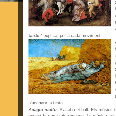
tardor'
explica, per a cada moviment:
s'acabarà la festa.
Adagio molto:
S'acaba el ball. Els músics 
vençut la son i tots reposen. La música suau