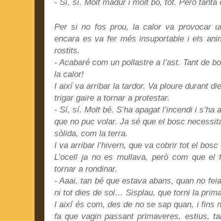
- Sí, sí. Molt madur i molt bo, tot. Però tanta
Per si no fos prou, la calor va provocar u
encara es va fer més insuportable i els ani
rostits.
- Acabaré com un pollastre a l’ast. Tant de b
la calor!
I així va arribar la tardor. Va ploure durant die
trigar gaire a tornar a protestar.
- Sí, sí. Molt bé. S’ha apagat l’incendi i s’ha 
que no puc volar. Ja sé que el bosc necessita
sòlida, com la terra.
I va arribar l’hivern, que va cobrir tot el bosc
L’ocell ja no es mullava, però com que el 
tornar a rondinar.
- Aaai, tan bé que estava abans, quan no feia n
ni tot dies de sol… Sisplau, que torni la pri
I així és com, des de no se sap quan, i fins n
fa que vagin passant primaveres, estius, ta