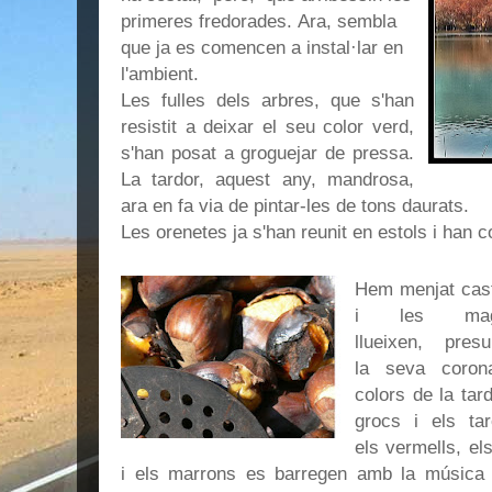
primeres fredorades.
Ara, sembla
que ja es comencen a instal·lar en
l'ambient.
Les fulles dels arbres, que s'han
resistit a deixar el seu color verd,
s'han posat a groguejar de pressa.
La tardor, aquest any, mandrosa,
ara en fa via de pintar-les de tons daurats.
Les orenetes ja s'han reunit en estols i han c
Hem menjat cas
i les magr
llueixen, presu
la seva coro
colors de la tard
grocs i els tar
els vermells, el
i els marrons es barregen amb la música 