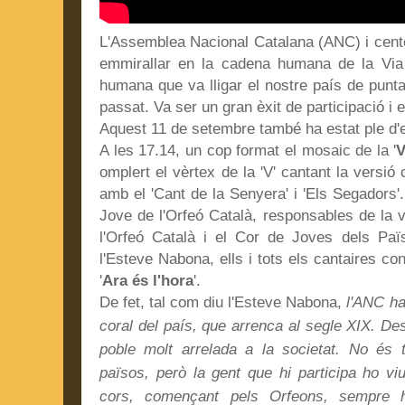
L'Assemblea Nacional Catalana (ANC) i cent
emmirallar en la cadena humana de la Via 
humana que va lligar el nostre país de punta
passat. Va ser un gran èxit de participació i 
Aquest 11 de setembre també ha estat ple d'
A les 17.14, un cop format el mosaic de la '
omplert el vèrtex de la 'V' cantant la versió
amb el 'Cant de la Senyera' i 'Els Segadors'.
Jove de l'Orfeó Català, responsables de la 
l'Orfeó Català i el Cor de Joves dels Paï
l'Esteve Nabona, ells i tots els cantaires con
'
Ara és l'hora
'.
De fet, tal com diu l'Esteve Nabona,
l'ANC ha
coral del país, que arrenca al segle XIX. De
poble molt arrelada a la societat. No és 
països, però la gent que hi participa ho vi
cors, començant pels Orfeons, sempre h