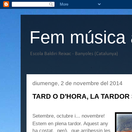
Fem música a
Escola Baldiri Reixac - Banyoles (Catalunya)
diumenge, 2 de novembre del 2014
TARD O D'HORA, LA TARDOR
Setembre, octubre i... novembre!
Estem en plena tardor. Aquest any
ha costat, però, que arribessin les