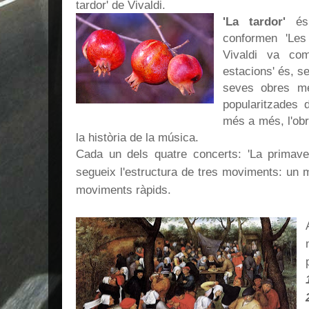
tardor' de Vivaldi.
'La tardor'
és 
conformen 'Les 
Vivaldi va com
estacions' és, s
seves obres m
popularitzades 
més a més, l'ob
la història de la música.
Cada un dels quatre concerts: 'La primave
segueix l'estructura de tres moviments: un 
moviments ràpids.