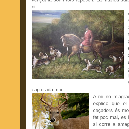
nit.
capturada mor.
A mi no m'agra
explico que el
caçadors és molt
fet poc mal, es l
si corre a amag