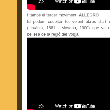
I també el tercer moviment:
ALLEGRO
El podem escoltar tot veient obres d'art 
(Lituània, 1861 - Moscou, 1900) que va re
bellesa de la regió del Volga.