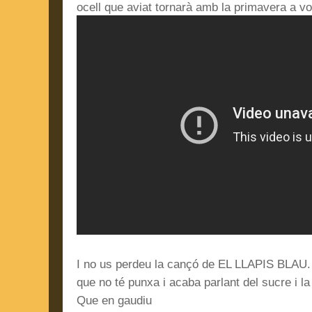
ocell que aviat tornarà amb la primavera a vo
I no us perdeu la cançó de EL LLAPIS BLAU. 
que no té punxa i acaba parlant del sucre i l
Que en gaudiu