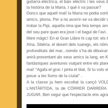
guitarra elèctrica, el baix elèctric i les veu
la història de la Maria. I què li va passar?
Doncs que aquell matí la Maria no podia sort
amics, plovia. Per a no avorrir-se va decidir q
trobar la Pipi, aquella nina que feia temps a
del seu pare quan era jove i el bagul de l’avi. 
llibre màgic! En el Gran Llibre hi cap tot: els
Xina, Sibèria, el desert dels tuaregs, els nòm
profunditats del mar...només s’ha de dibuixar!
anirà presentant als seus amics la Iang, en Ki
fantàstiques aventures viatjant entre els plan
mai! “Agafa el groc i pinta el blat, Si tu vols
posar a les llums de la ciutat” .
A la classe ja hem escoltat la cançó VOL
L'ANTÀRTIDA, la de CÓRRER DARRERA 
JUGAR. Ben segur que l'espectacle ens agra