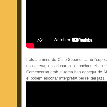
I als alumnes de Cicle Superior, amb l'espe
en escena, ens donaran a conèixer el so de
Començaran amb el tema ben conegut de
'
el podem escoltar interpretat pel rei del jazz