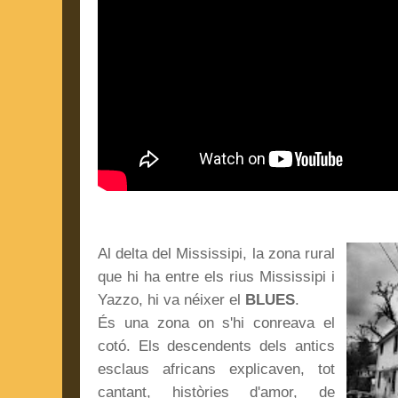
Al delta del Mississipi, la zona rural
que hi ha entre els rius Mississipi i
Yazzo, hi va néixer el
BLUES
.
És una zona on s'hi conreava el
cotó. Els descendents dels antics
esclaus africans explicaven, tot
cantant, històries d'amor, de