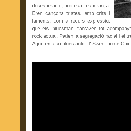
desesperació, pobresa i esperança.
Eren cançons tristes, amb crits i
laments, com a recurs expressiu,
que els 'bluesman' cantaven tot acompanya
rock actual. Patien la segregació racial i el tr
Aquí teniu un blues antic, l' Sweet home Chi