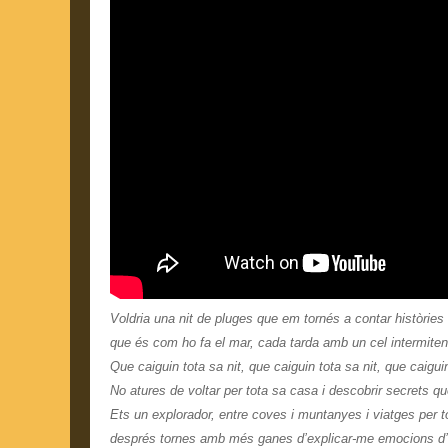
Voldria una nit de pluges que em tornés a contar històries
que és com ho fa el mar, cada tarda amb un cel intermitent
Que caiguin tota sa nit, que caiguin tota sa nit, que caigui
No atures de voltar per tota sa casa i descobrir secrets 
Ets un explorador, entre coves i muntanyes i viatges per 
després tornes amb més ganes d’explicar-me emocions d’i