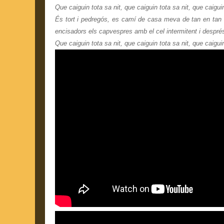
Que caiguin tota sa nit, que caiguin tota sa nit, que caigui
És tort i pedregós, es camí de casa meva de tan en tan hi
encisadors els capvespres amb el cel intermitent i després
Que caiguin tota sa nit, que caiguin tota sa nit, que caiguin