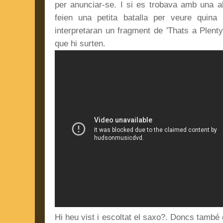
per anunciar-se. I si es trobava amb una a
feien una petita batalla per veure quina
interpretaran un fragment de 'Thats a Plent
que hi surten.
Hi heu vist i escoltat el saxo?. Doncs també 