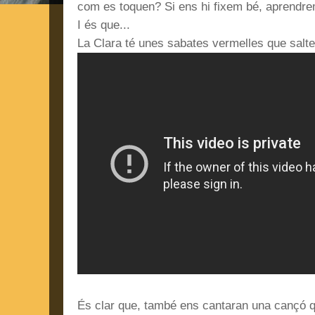
com es toquen? Si ens hi fixem bé, aprendr
I és que...
La Clara té unes sabates vermelles que salte
És clar que, també ens cantaran una cançó 