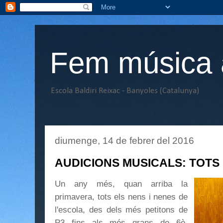
Fem música a
Escola Baldiri Reixac - Banyoles (Catalunya)
diumenge, 14 de febrer del 2016
AUDICIONS MUSICALS: TOTS C
Un any més, quan arriba la
primavera, tots els nens i nenes de
l'escola, des dels més petitons de
P3 fins als més grans de 6è,