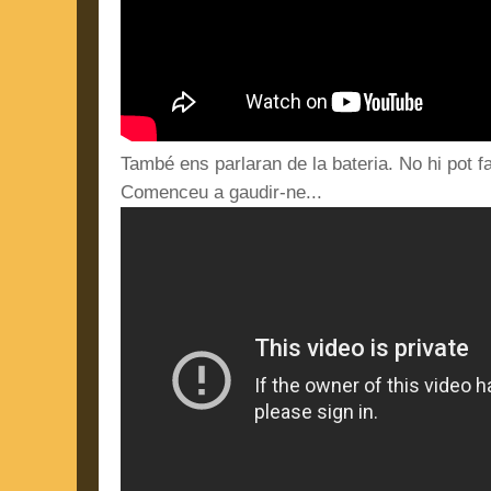
També ens parlaran de la bateria. No hi pot fa
Comenceu a gaudir-ne...