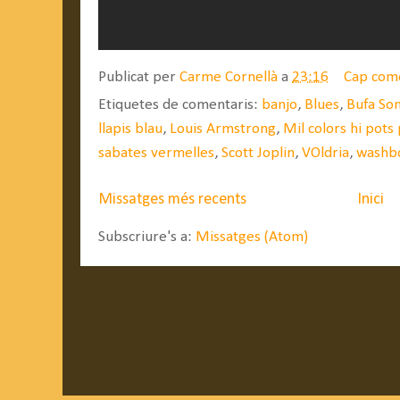
Publicat per
Carme Cornellà
a
23:16
Cap com
Etiquetes de comentaris:
banjo
,
Blues
,
Bufa So
llapis blau
,
Louis Armstrong
,
Mil colors hi pots
sabates vermelles
,
Scott Joplin
,
VOldria
,
washb
Missatges més recents
Inici
Subscriure's a:
Missatges (Atom)