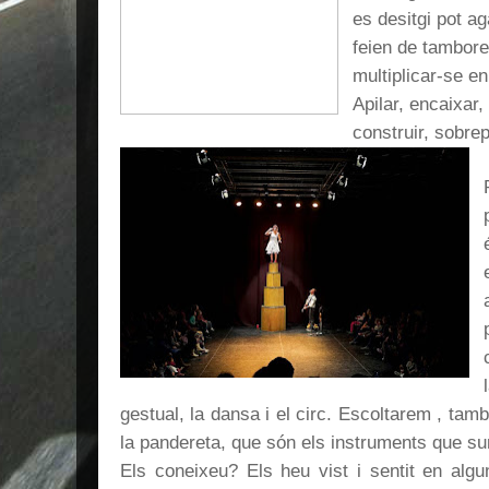
es desitgi pot ag
feien de tamb
multiplicar-se en
Apilar, encaixar,
construir, sobrep
gestual, la dansa i el circ. Escoltarem , també
la pandereta, que són els instruments que sur
Els coneixeu? Els heu vist i sentit en al