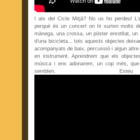
I als del Cicle Mitjà? No us ho perdeu! L
perquè és un concert on hi surten molts d
mànega, una crossa, un pòster enrotllat, un 
d'una bicicleta... tots aquests objectes deix
acompanyats de baix, percussió i algun altre 
en instrument. Aprendrem que els object
música i ens adonarem, un cop més, que
semblen. Esteu