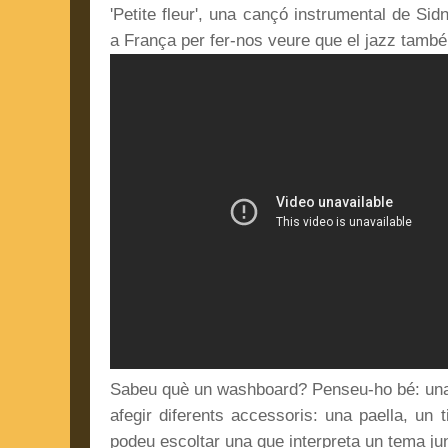
'Petite fleur', una cançó instrumental de Si
a França per fer-nos veure que el jazz també
Sabeu què un washboard? Penseu-ho bé: una t
afegir diferents accessoris: una paella, un 
podeu escoltar una que interpreta un tema j