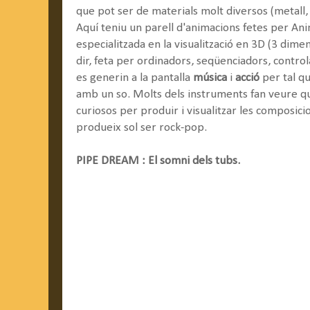
que pot ser de materials molt diversos (metall, fu
Aquí teniu un parell d'animacions fetes per A
especialitzada en la visualització en 3D (3 dim
dir, feta per ordinadors, seqüenciadors, contro
es generin a la pantalla
música
i
acció
per tal q
amb un so. Molts dels instruments fan veure qu
curiosos per produir i visualitzar les composici
produeix sol ser rock-pop.
PIPE DREAM : El somni dels tubs.