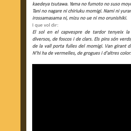
kaedeya tsutawa. Yama no fumoto no suso moy
Tani no nagare ni chiriuku momigi. Nami ni yurar
irossamasama ni, mizu no ue ni mo orunishiki.
I que vol dir:
El sol en el capvespre de tardor tenyeix la
diversos, de foscos i de clars. Els pins són verds
de la vall porta fulles del momigi. Van girant di
N'hi ha de vermelles, de grogues i d'altres colors