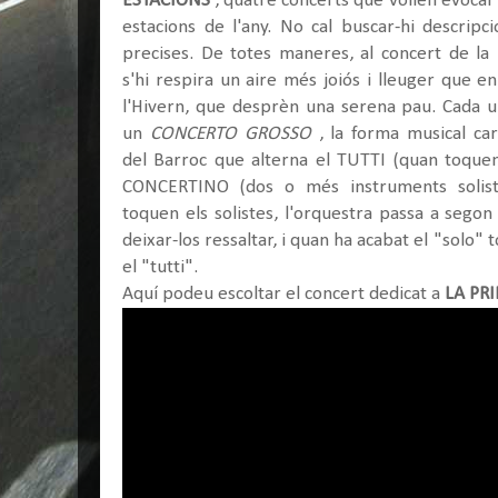
ESTACIONS
, quatre concerts que volien evocar
estacions de l'any. No cal buscar-hi descripc
precises. De totes maneres, al concert de la
s'hi respira un aire més joiós i lleuger que en
l'Hivern, que desprèn una serena pau. Cada un
un
CONCERTO GROSSO
, la forma musical cara
del Barroc que alterna el TUTTI (quan toquen 
CONCERTINO (dos o més instruments solist
toquen els solistes, l'orquestra passa a sego
deixar-los ressaltar, i quan ha acabat el "solo"
el "tutti".
Aquí podeu escoltar el concert dedicat a
LA PR