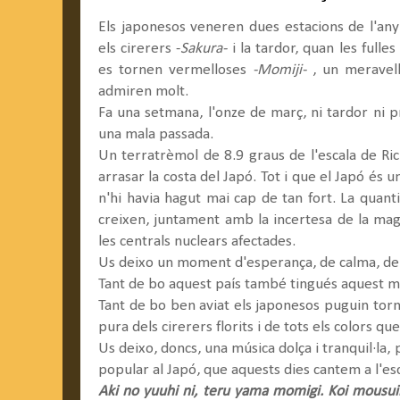
Els japonesos veneren dues estacions de l'any
els cirerers -
Sakura-
i la tardor, quan les fulle
es tornen vermelloses
-Momiji-
, un meravell
admiren molt.
Fa una setmana, l'onze de març, ni tardor ni p
una mala passada.
Un terratrèmol de 8.9 graus de l'escala de Ri
arrasar la costa del Japó. Tot i que el Japó és 
n'hi havia hagut mai cap de tan fort. La quanti
creixen, juntament amb la incertesa de la mag
les centrals nuclears afectades.
Us deixo un moment d'esperança, de calma, de
Tant de bo aquest país també tingués aquest mo
Tant de bo ben aviat els japonesos puguin tornar
pura dels cirerers florits i de tots els colors qu
Us deixo, doncs, una música dolça i tranquil·la,
popular al Japó, que aquests dies cantem a l'esc
Aki no yuuhi ni, teru yama momigi. Koi mousui