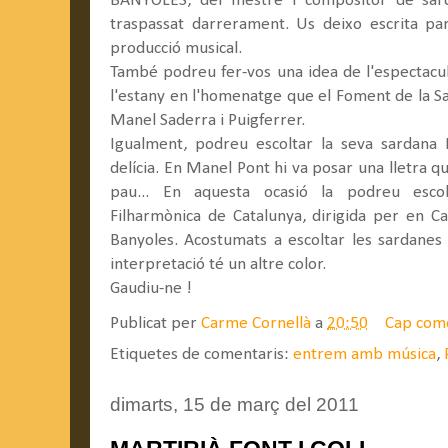
BANYOLES, del mestre i compositor de sa
traspassat darrerament. Us deixo escrita par
producció musical.
També podreu fer-vos una idea de l'espectacul
l'estany en l'homenatge que el Foment de la Sard
Manel Saderra i Puigferrer.
Igualment, podreu escoltar la seva sardan
delícia. En Manel Pont hi va posar una lletra que 
pau... En aquesta ocasió la podreu escol
Filharmònica de Catalunya, dirigida per en Car
Banyoles. Acostumats a escoltar les sardanes 
interpretació té un altre color.
Gaudiu-ne !
Publicat per
Carme Cornellà
a
20:50
Cap com
Etiquetes de comentaris:
entrem amb música
,
dimarts, 15 de març del 2011