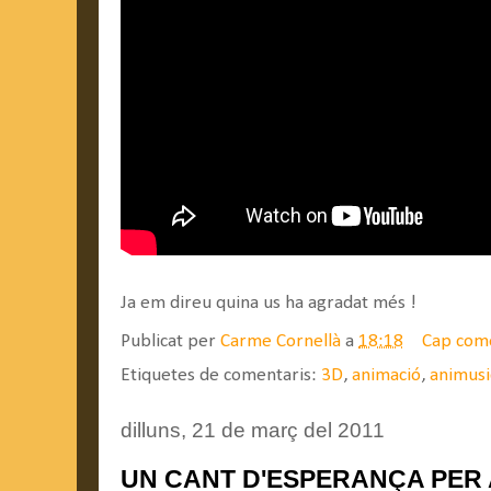
Ja em direu quina us ha agradat més !
Publicat per
Carme Cornellà
a
18:18
Cap com
Etiquetes de comentaris:
3D
,
animació
,
animusi
dilluns, 21 de març del 2011
UN CANT D'ESPERANÇA PER 