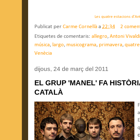
Les quatre estacions d'An
Publicat per
Carme Cornellà
a
22:34
2 coment
Etiquetes de comentaris:
allegro
,
Antoni Vivald
música
,
largo
,
musicograma
,
primavera
,
quatre
Venècia
dijous, 24 de març del 2011
EL GRUP 'MANEL' FA HISTÒR
CATALÀ
F
E
q
c