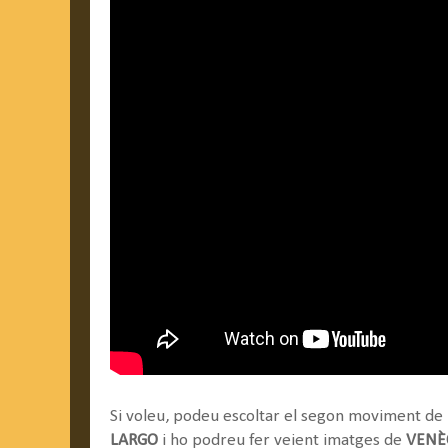
Si voleu, podeu escoltar el segon moviment de
LARGO
i ho podreu fer veient imatges de
VENÈ