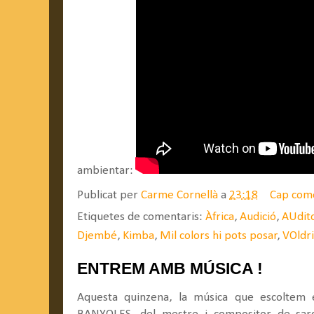
ambientar:
Publicat per
Carme Cornellà
a
23:18
Cap com
Etiquetes de comentaris:
Àfrica
,
Audició
,
AUdito
Djembé
,
Kimba
,
Mil colors hi pots posar
,
VOldr
ENTREM AMB MÚSICA !
Aquesta quinzena, la música que escoltem e