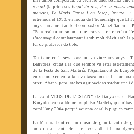
En l’àmbit compositiu, va escriure unes setanta-cinc 
record
(la primera),
Regal de reis
,
Per la nostra ami
manetes
,
La Maria
Teresa
i en Josep
,
Ireneta
...
i
estrenada el 1998, en motiu de l’homenatge que El Fo
anys, juntament amb el compositor Manel Saderra i Pu
“Fem realitat un somni” que consistia en envoltar l
s’aconseguí completament i amb molt d’èxit amb la p
fer de professor de tible.
Tot i que en la seva joventut va viure uns anys a T
Banyoles, ciutat a la que sempre va estar estretamen
de
la Festa
de Sant Martirià, l’Ajuntament de Banyoles 
en reconeixement a la seva tasca musical i humana 
arreu. Abans, però, moltes agrupacions sardanistes i d’
La coral VEUS DE L’ESTANY de Banyoles, el Nada
Banyoles com a himne propi. En Martirià, que n’havia
coral l’any 2004 perquè aquesta coral la pugués canta
En Martirià Font era un músic de gran talent i de gr
amb un alt sentit de la responsabilitat i una rigo