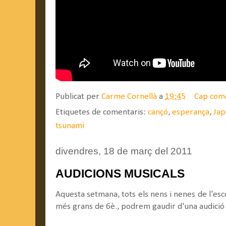
Publicat per
Carme Cornellà
a
19:45
Cap com
Etiquetes de comentaris:
cançó
,
esperança
,
Jap
tsunami
divendres, 18 de març del 2011
AUDICIONS MUSICALS
Aquesta setmana, tots els nens i nenes de l'esco
més grans de 6è., podrem gaudir d'una audició m