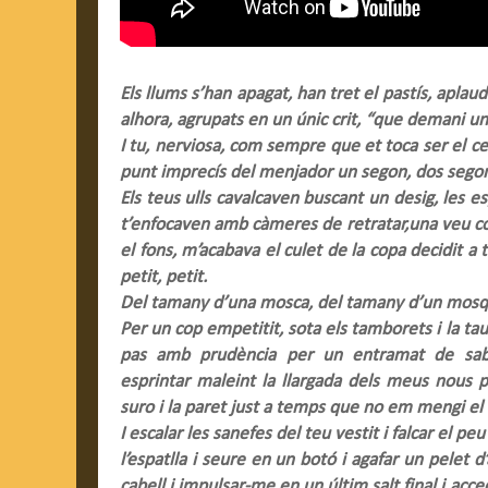
Els llums s’han apagat, han tret el pastís, aplaudi
alhora, agrupats en un únic crit, “que demani u
I tu, nerviosa, com sempre que et toca ser el cen
punt imprecís del menjador un segon, dos segons
Els teus ulls cavalcaven buscant un desig, les 
t’enfocaven amb càmeres de retratar,una veu co
el fons, m’acabava el culet de la copa decidit 
petit, petit.
Del tamany d’una mosca, del tamany d’un mosq
Per un cop empetitit, sota els tamborets i la tau
pas amb prudència per un entramat de sabat
esprintar maleint la llargada dels meus nous 
suro i la paret just a temps que no em mengi el 
I escalar les sanefes del teu vestit i falcar el pe
l’espatlla i seure en un botó i agafar un pelet d
cabell i impulsar-me en un últim salt final i acce