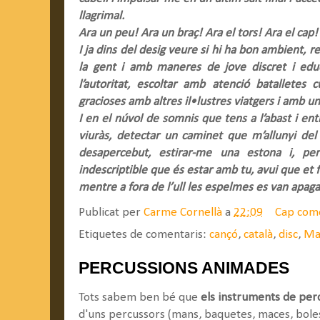
llagrimal.
Ara un peu! Ara un braç! Ara el tors! Ara el cap!
I ja dins del desig veure si hi ha bon ambient, 
la gent i amb maneres de jove discret i edu
l’autoritat, escoltar amb atenció batalletes 
gracioses amb altres il•lustres viatgers i amb 
I en el núvol de somnis que tens a l’abast i ent
viuràs, detectar un caminet que m’allunyi del
desapercebut, estirar-me una estona i, per
indescriptible que és estar amb tu, avui que et f
mentre a fora de l’ull les espelmes es van apag
Publicat per
Carme Cornellà
a
22:09
Cap com
Etiquetes de comentaris:
cançó
,
català
,
disc
,
Ma
PERCUSSIONS ANIMADES
Tots sabem ben bé que
els instruments de per
d'uns percussors (mans, baquetes, maces, boles,