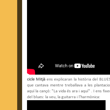
cicle Mitjà
ens explicaran la història del BLUES
que cantava mentre treballava a les plantac
aquí la cançó: "La vida és ara i aquí" . I ens fi
del blues: la veu, la guitarra i l'harmònica: