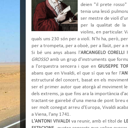
deien "il prete rosso
tenia una lesió pulmona
ser mestre de violí d'un
per la qualitat de la
violins, en particular.
quals uns 230 són per a violí. N'hi ha, però, per 
per a trompeta, per a oboè, per a llaüt, per a m
Si bé uns anys abans l'
ARCANGELO CORELLI
GROSSO
amb un grup d'instruments que formav
a l'orquestra sencera i que en
GIUSEPPE TO
abans que en Vivaldi, el que sí que va fer l'
AN
estructural del concert, basat en els moviment
ser el primer autor que atorgà al moviment le
dels extrems, ja que fins ara la importància d
tractant-se gairebé d'una mena de pont breu e
ser molt conegut arreu d'Europa, Vivaldi acaba
a Viena, l'any 1741.
L'ANTONI VIVALDI
va reunir, amb el títol de
L