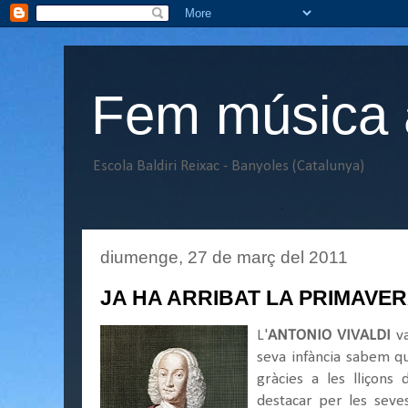
Fem música a
Escola Baldiri Reixac - Banyoles (Catalunya)
diumenge, 27 de març del 2011
JA HA ARRIBAT LA PRIMAVER
L'
ANTONIO VIVALDI
v
seva infància sabem qu
gràcies a les lliçons
destacar per les seves 