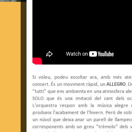
Si voleu, podeu escoltar ara, amb més at
concert. És un moviment ràpid, un
ALLEGRO
. D
"tutti" que ens ambienta en una atmosfera alegr
SOLO que és una imitació del cant dels ocel
L'orquestra respon amb la música alegre de
produeix l'acabament de l'hivern. Però de so
un núvol que deixa anar un parell de llampecs f
corresponents amb un greu "trèmolo" dels vi