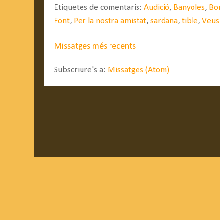
Etiquetes de comentaris:
Audició
,
Banyoles
,
Bor
Font
,
Per la nostra amistat
,
sardana
,
tible
,
Veus 
Missatges més recents
Subscriure's a:
Missatges (Atom)