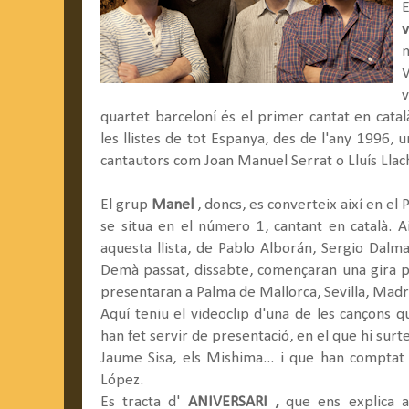
E
v
quartet barceloní és el primer cantat en catal
les llistes de tot Espanya, des de l'any 1996,
cantautors com Joan Manuel Serrat o Lluís Llac
El grup
Manel
, doncs, es converteix així en el
se situa en el número 1, cantant en català. A
aquesta llista, de Pablo Alborán, Sergio Dalm
Demà passat, dissabte, començaran una gira pe
presentaran a Palma de Mallorca, Sevilla, Madri
Aquí teniu el videoclip d'una de les cançons q
han fet servir de presentació, en el que hi sur
Jaume Sisa, els Mishima... i que han comptat 
López.
Es tracta d'
ANIVERSARI ,
que ens explica ai