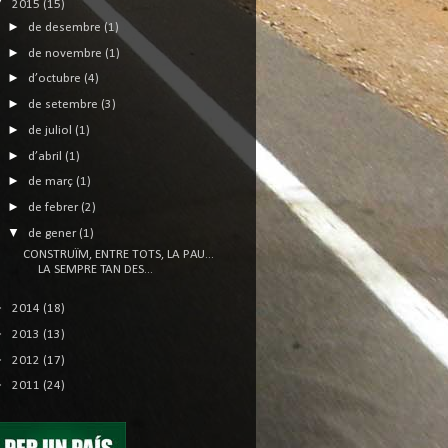
▼
2015
(15)
►
de desembre
(1)
►
de novembre
(1)
►
d’octubre
(4)
►
de setembre
(3)
►
de juliol
(1)
►
d’abril
(1)
►
de març
(1)
►
de febrer
(2)
▼
de gener
(1)
CONSTRUÏM, ENTRE TOTS, LA PAU...
LA SEMPRE TAN DES...
►
2014
(18)
►
2013
(13)
►
2012
(17)
►
2011
(24)