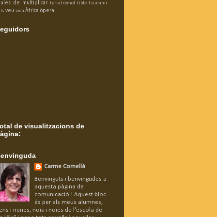
aules de multiplicar
terratrèmol
tible
tsunami
veu
Àfrica
òpera
ls
vida
eguidors
otal de visualitzacions de
àgina:
envinguda
Carme Cornellà
Benvinguts i benvingudes a
aquesta pàgina de
comunicació ! Aquest bloc
és per als meus alumnes,
ens i nenes, nois i noies de l'escola de