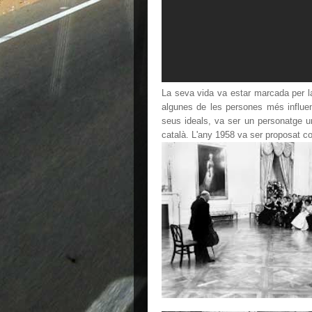
La seva vida va estar marcada per la
algunes de les persones més influen
seus ideals, va ser un personatge un
català.
L'any 1958 va ser proposat co