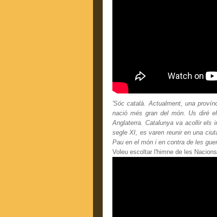
'Sóc català. Actualment, una provín
nació més gran del món. Us diré el
Anglaterra. Catalunya va acollir els 
segle XI, es varen reunir en una ciut
Pau en el món i en contra de les guer
Voleu escoltar l'himne de les Nacio