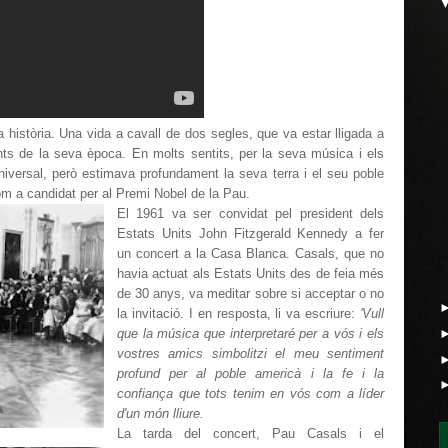
 història. Una vida a cavall de dos segles, que va estar lligada a
ts de la seva època. En molts sentits, per la seva música i els
iversal, però estimava profundament la seva terra i el seu poble
m a candidat per al Premi Nobel de la Pau.
El 1961 va ser convidat pel president dels
Estats Units John Fitzgerald Kennedy a fer
un concert a la Casa Blanca. Casals, que no
havia actuat als Estats Units des de feia més
de 30 anys, va meditar sobre si acceptar o no
la invitació. I en resposta, li va escriure:
'Vull
que la música que interpretaré per a vós i els
vostres amics simbolitzi el meu sentiment
profund per al poble americà i la fe i la
confiança que tots tenim en vós com a líder
d'un món lliure.
La tarda del concert, Pau Casals i el