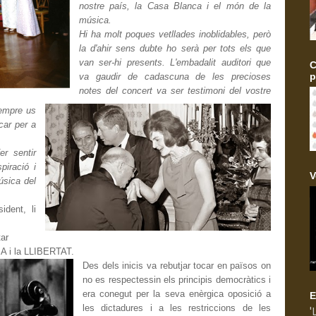
nostre país, la Casa Blanca i el món de la
música.
Hi ha molt poques vetllades inoblidables, però
la d'ahir sens dubte ho serà per tots els que
van ser-hi presents.
L'embadalit auditori que
C
p
va gaudir de cadascuna de les precioses
notes del concert va ser testimoni del vostre
sempre us
car per a
r sentir
iració i
V
úsica del
ident, li
tar
IA i la LLIBERTAT.
Des dels inicis va rebutjar tocar en països on
no es respectessin els principis democràtics i
era conegut per la seva enèrgica oposició a
E
les dictadures i a les restriccions de les
'