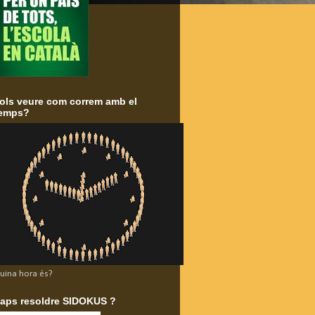
ols veure com correm amb el
emps?
uina hora és?
aps resoldre SIDOKUS ?