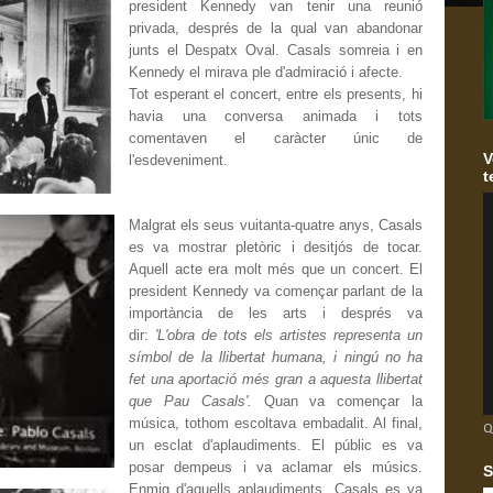
president Kennedy van tenir una reunió
privada, després de la qual van abandonar
junts el Despatx Oval. Casals somreia i en
Kennedy el mirava ple d'admiració i afecte.
Tot esperant el concert, entre els presents, hi
havia una conversa animada i tots
comentaven el caràcter únic de
V
l'esdeveniment.
t
Malgrat els seus vuitanta-quatre anys, Casals
es va mostrar pletòric i desitjós de tocar.
Aquell acte era molt més que un concert. El
president Kennedy va començar parlant de la
importància de les arts i després va
dir:
'L'obra de tots els artistes representa un
símbol de la llibertat humana, i ningú no ha
fet una aportació més gran a aquesta llibertat
que Pau Casals'.
Quan va començar la
música, tothom escoltava embadalit. Al final,
Q
un esclat d'aplaudiments. El públic es va
posar dempeus i va aclamar els músics.
S
Enmig d'aquells aplaudiments, Casals es va