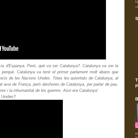
t
va
S
cia d'Espanya. Però, què va ser Catalunya?. Catalunya va ser la
 perquè. Catalunya va tenir el primer parlament molt abans que
inicis de les Nacions Unides. Totes les autoritats de Catalunya, al
T
at avui de França, però aleshores de Catalunya, per parlar de pau.
p
res i la inhumanitat de les guerres. Això era Catalunya'.
ns Unides?
B
n