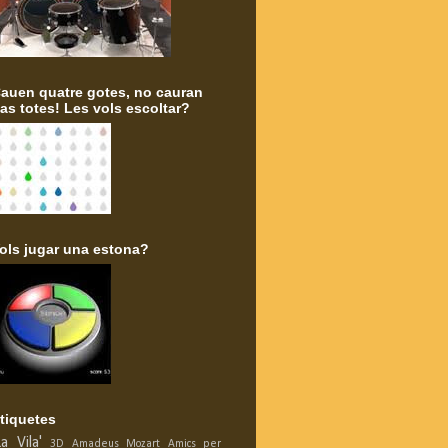
auen quatre gotes, no cauran
as totes! Les vols escoltar?
ols jugar una estona?
tiquetes
La Vila'
3D
Amadeus Mozart
Amics per