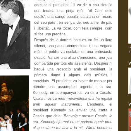
acostar al president i li va dir a cau d'orella
que tocaria una peça més, 'el Cant dels
ocells', una cançó popular catalana en record
del seu país i en senyal del seu anhel de pau
i llibertat. La va tocar, com feia sempre, com
si fos una pregària.
Després de la darrera nota es va fer un llarg
silenci, una pausa cerimoniosa i, una vegada
F
més, el públic va esclatar en una entusiasta
d
ovació. Va ser una allau d'emocions, una joia
V
compartida per tots els assistents. Després hi
hagué una recepció amb el president, la
primera dama i alguns dels músics i
convidats. El president va haver de marxar per
atendre uns assumptes urgents i la sra.
Kennedy, en acompanyar-los, va dir a Casals:
'Quina música més meravellosa ens ha regalat
V
amb aquest instrument!'.
L'endemà, el
president Kennedy va enviar una carta a
Casals que deia:
'Benvolgut mestre Casals, la
sra. Kennedy i jo mai no us podrem agrair prou
el que vàreu fer ahir a la nit. Vàreu honrar el