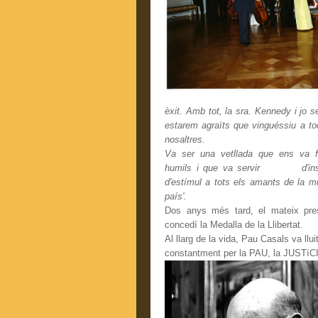
èxit. Amb tot, la sra. Kennedy i jo 
estarem agraïts que vinguéssiu a to
nosaltres.
Va ser una vetllada que ens va fe
humils i que va servir d'insp
d'estímul a tots els amants de la m
país'.
Dos anys més tard, el mateix pres
concedí la Medalla de la Llibertat.
Al llarg de la vida, Pau Casals va llui
constantment per la PAU, la JUSTíC