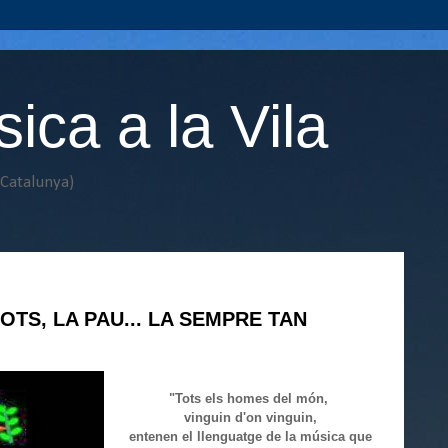
ca a la Vila
(Catalunya)
OTS, LA PAU... LA SEMPRE TAN
"Tots el
s ho
mes del món,
vinguin d'on vinguin,
entenen el llenguatge de la música que