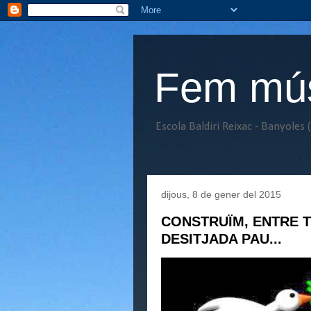
Fem músi
Escola Baldiri Reixac - Banyoles 
dijous, 8 de gener del 2015
CONSTRUÏM, ENTRE T
DESITJADA PAU...