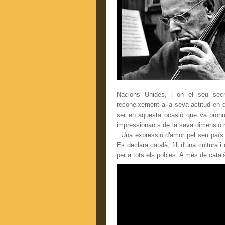
Nacions Unides, i on el seu secr
reconeixement a la seva actitud en d
ser en aquesta ocasió que va pronu
impressionants de la seva dimensió 
.
Una expressió d'amor pel seu país 
Es declara català, fill d'una cultura i d
per a tots els pobles. A més de cata