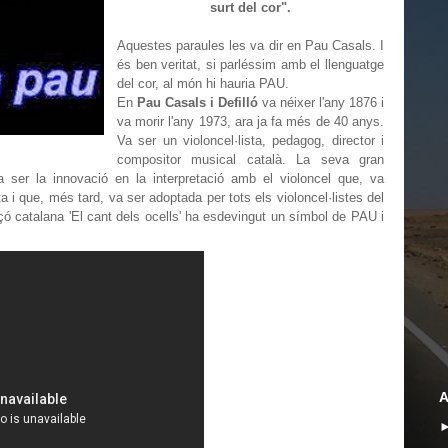
surt del cor".
Aquestes paraules les va dir en Pau Casals. I
és ben veritat, si parléssim amb el llenguatge
del cor, al món hi hauria PAU.
En
Pau Casals i Defilló
va néixer l'any 1876 i
va morir l'any 1973, ara ja fa més de 40 anys.
Va ser un violoncel·lista, pedagog, director i
compositor musical català. La seva gran
 ser la innovació en la interpretació amb el violoncel que, va
a i que, més tard, va ser adoptada per tots els violoncel·listes del
çó catalana 'El cant dels ocells' ha esdevingut un símbol de PAU i
A