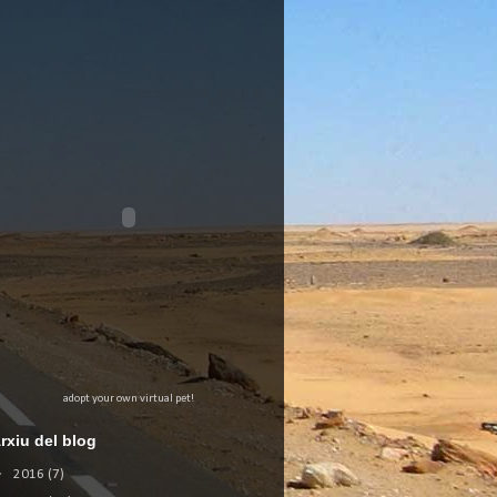
adopt your own virtual pet!
rxiu del blog
►
2016
(7)