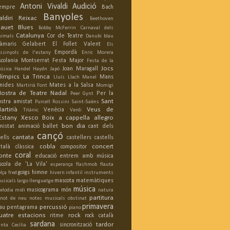
Antoni Vivaldi
Audició
empre
Bach
Banyoles
aldiri Reixac
Beethoven
lauet
Blues
Bobby McFerrin
Carnaval dels
Catalunya
Cor de Teatre
nimals
Danubi blau
àmaris Gelabert
El Follet Valent
Els
Empordà
ossinyols de l'estany
Enric Morera
scolania Montserrat
Festa Major
Festa de la
Jocs
Joan Maragall
úsica
Handel
Haydn
Japó
límpics
La Trinca
Mans
Lluís Llach
Manel
nides
Mates a la Salsa
Martirià Font
Momigi
ostra de Teatre
Nadal
Per la
Peer Gynt
Sant
ostra amistat
Purcell
Rossini
Saint-Saëns
artirià
Veus de
Venècia
Titànic
Verdi
'Estany
Xesco Boix
a cappella
allegro
bon dia
mistat
animació
ballet
cant dels
cançó
cantata
ells
castellers
castells
cobla
concert
atalà
clàssica
compositor
coral
onte
educació
entrem amb música
scola de 'La Vila'
esperança
flashmob
flauta
goigs
himne
lça
fred
hivern
infantil
instruments
mascota
matemàtiques
usicals
largo
llenguatge
música
musicograma
món
elodia
midi
natura
partitura
inot de neu
notes musicals
obstinat
primavera
percussió
au
pentagrama
piano
uatre estacions
rock
ritme
rock català
sardana
tardor
sincronització
anta Cecília