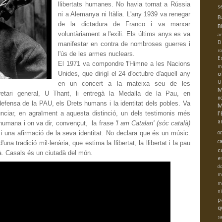
llibertats humanes. No havia tornat a Rússia
s
ni a Alemanya ni Itàlia. L'any 1939 va renegar
B
de la dictadura de Franco i va marxar
B
voluntàriament a l'exili. Els últims anys es va
a
D
manifestar en contra de nombroses guerres i
r
l'ús de les armes nuclears.
E
El 1971 va compondre 'l'Himne a les Nacions
m
Unides, que dirigí el 24 d'octubre d'aquell any
o
U
en un concert a la mateixa seu de les
M
etari general, U Thant, li entregà la Medalla de la Pau, en
n
efensa de la PAU, els Drets humans i la identitat dels pobles. Va
M
nciar, en agraïment a aquesta distinció, un dels testimonis més
l
a
humana i on va dir, convençut, la frase
'I am Catalan' (sóc català)
i una afirmació de la seva identitat. No declara que és un músic.
oc
c
'una tradició mil·lenària, que estima la llibertat, la llibertat i la pau
c
là. Casals és un ciutadà del món.
e
do
m
m
n
p
q
s