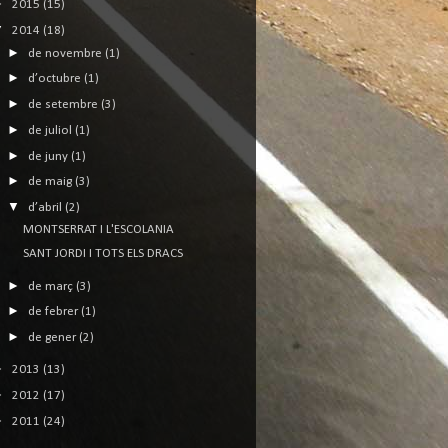
►
2015
(15)
▼
2014
(18)
►
de novembre
(1)
►
d’octubre
(1)
►
de setembre
(3)
►
de juliol
(1)
►
de juny
(1)
►
de maig
(3)
▼
d’abril
(2)
MONTSERRAT I L'ESCOLANIA
SANT JORDI I TOTS ELS DRACS
►
de març
(3)
►
de febrer
(1)
►
de gener
(2)
►
2013
(13)
►
2012
(17)
►
2011
(24)