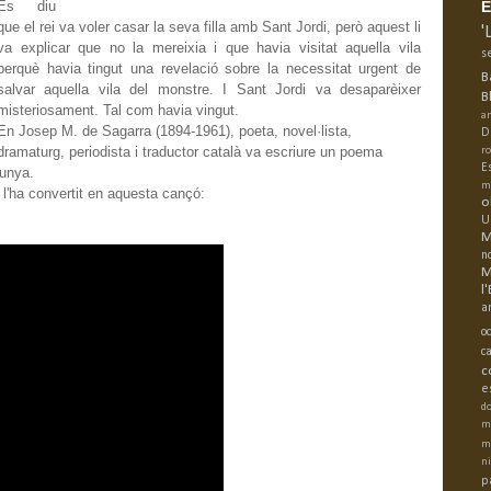
Es diu
E
que el rei va voler casar la seva filla amb Sant Jordi, però aquest li
'
va explicar que no la mereixia i que havia visitat aquella vila
s
perquè havia tingut una revelació sobre la necessitat urgent de
B
salvar aquella vila del monstre. I Sant Jordi va desaparèixer
B
misteriosament. Tal com havia vingut.
a
En Josep M. de Sagarra (1894-1961), poeta, novel·lista,
D
dramaturg, periodista i traductor català va escriure un poema
r
E
lunya.
m
 l'ha convertit en aquesta cançó:
o
U
M
n
M
l
a
oc
c
c
e
do
m
m
n
p