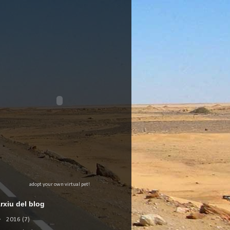
adopt your own virtual pet!
rxiu del blog
►
2016
(7)