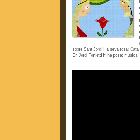
sobre Sant J
ordi i la seva rosa: Cata
En Jordi Tonietti hi ha posat música i