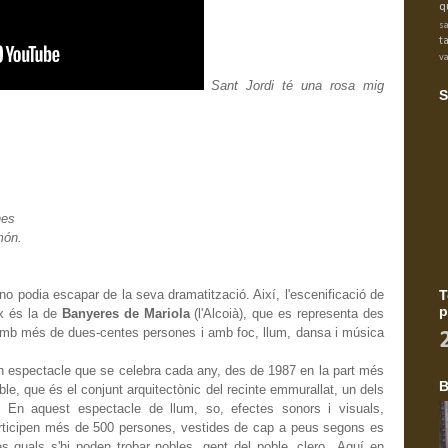
q
s
t
va
Sant Jordi té una rosa mig
S
nes
món.
no podia escapar de la seva dramatització. Així, l'escenificació de
T
p
ix és la de
Banyeres de Mariola
(l'Alcoià), que es representa des
 amb més de dues-centes persones i amb foc, llum, dansa i música
 espectacle que se celebra cada any, des de 1987 en la part més
B
ble, que és el conjunt arquitectònic del recinte emmurallat, un dels
En aquest espectacle de llum, so, efectes sonors i visuals,
articipen més de 500 persones, vestides de cap a peus segons es
es quals s'hi poden trobar nobles, gent del poble, clero...Aquí en