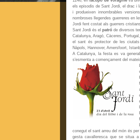
1246, en
Iacopo de Voragine
va divu
els episodis de Sant Jordi, el drac i 
i produeixen innombrables versions
nombroses llegendes guerreres en le
Jordi fent costat als guerrers cristia
Sant Jordi és el
patró
de diversos ter
Catalunya, Aragó, Càceres, Portugal, 
el sant és protector de les ciutats
Nàpols, Hannover, Amersfoort, Istanbu
A Catalunya, la festa es va general
s'esmenta a començament del matei
conegut el sant arreu del món és per 
gesta cavalleresca que se situa a 