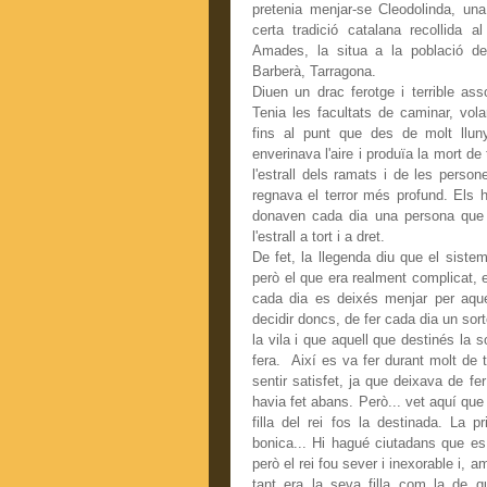
pretenia menjar-se Cleodolinda, una
certa tradició catalana recollida a
Amades, la situa a la població d
Barberà, Tarragona.
Diuen un drac ferotge i terrible ass
Tenia les facultats de caminar, volar
fins al punt que des de molt llu
enverinava l'aire i produïa la mort de 
l'estrall dels ramats i de les person
regnava el terror més profund. Els h
donaven cada dia una persona que li
l'estrall a tort i a dret.
De fet, la llegenda diu que el sistem
però el que era realment complicat, 
cada dia es deixés menjar per aque
decidir doncs, de fer cada dia un sort
la vila i que aquell que destinés la sor
fera. Així es va fer durant molt de 
sentir satisfet, ja que deixava de fe
havia fet abans. Però... vet aquí que 
filla del rei fos la destinada. La p
bonica... Hi hagué ciutadans que es v
però el rei fou sever i inexorable i, a
tant era la seva filla com la de q