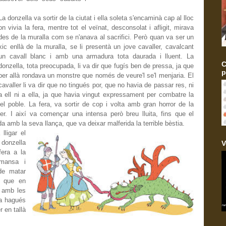
La donzella va sortir de la ciutat i ella soleta s'encaminà cap al lloc
on vivia la fera, mentre tot el veïnat, desconsolat i afligit, mirava
des de la muralla com se n'anava al sacrifici. Però quan va ser un
xic enllà de la muralla, se li presentà un jove cavaller, cavalcant
un cavall blanc i amb una armadura tota daurada i lluent. La
C
donzella, tota preocupada, li va dir que fugís ben de pressa, ja que
p
per allà rondava un monstre que només de veure'l se'l menjaria. El
cavaller li va dir que no tingués por, que no havia de passar res, ni
a ell ni a ella, ja que havia vingut expressament per combatre la
ot el poble. La fera, va sortir de cop i volta amb gran horror de la
er. I així va començar una intensa però breu lluita, fins que el
a amb la seva llança, que va deixar malferida la terrible bèstia.
lligar el
 donzella
V
fera a la
 mansa i
de matar
g que en
r amb les
sa hagués
r en tallà