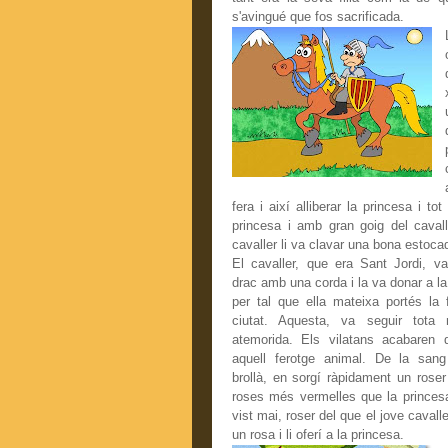
s'avingué que fos sacrificada.
fera i així alliberar la princesa i t
princesa i amb gran goig del cavall
cavaller li va clavar una bona estocad
El cavaller, que era Sant Jordi, va 
drac amb una corda i la va donar a la
per tal que ella mateixa portés la 
ciutat. Aquesta, va seguir tota
atemorida. Els vilatans acabaren 
aquell ferotge animal. De la san
brollà, en sorgí ràpidament un rose
roses més vermelles que la prince
vist mai, roser del que el jove cavalle
un rosa i li oferí a la princesa.