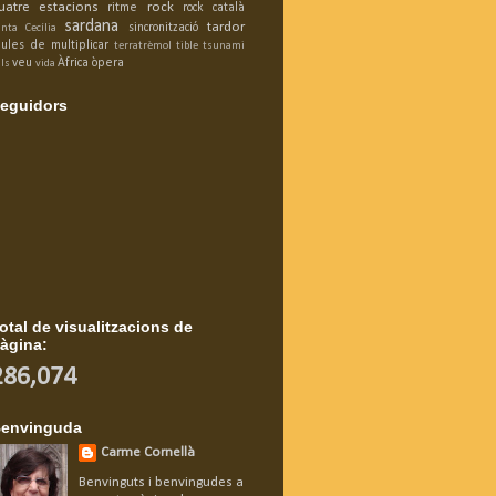
uatre estacions
rock
ritme
rock català
sardana
tardor
sincronització
anta Cecília
aules de multiplicar
terratrèmol
tible
tsunami
veu
Àfrica
òpera
ls
vida
eguidors
otal de visualitzacions de
àgina:
286,074
envinguda
Carme Cornellà
Benvinguts i benvingudes a