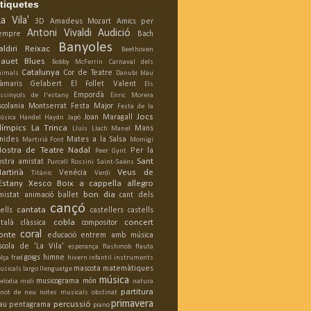
tiquetes
La Vila'
3D
Amadeus Mozart
Amics per
Antoni Vivaldi
Audició
empre
Bach
Banyoles
aldiri Reixac
Beethoven
lauet
Blues
Bobby McFerrin
Carnaval dels
Catalunya
Cor de Teatre
nimals
Danubi blau
àmaris Gelabert
El Follet Valent
Els
Empordà
ossinyols de l'estany
Enric Morera
scolania Montserrat
Festa Major
Festa de la
Jocs
Joan Maragall
úsica
Handel
Haydn
Japó
límpics
La Trinca
Mans
Lluís Llach
Manel
nides
Mates a la Salsa
Martirià Font
Momigi
ostra de Teatre
Nadal
Per la
Peer Gynt
Sant
ostra amistat
Purcell
Rossini
Saint-Saëns
artirià
Veus de
Venècia
Titànic
Verdi
'Estany
Xesco Boix
a cappella
allegro
bon dia
mistat
animació
ballet
cant dels
cançó
cantata
ells
castellers
castells
cobla
concert
atalà
clàssica
compositor
coral
onte
educació
entrem amb música
scola de 'La Vila'
esperança
flashmob
flauta
goigs
himne
lça
fred
hivern
infantil
instruments
mascota
matemàtiques
usicals
largo
llenguatge
música
musicograma
món
elodia
midi
natura
partitura
inot de neu
notes musicals
obstinat
primavera
percussió
au
pentagrama
piano