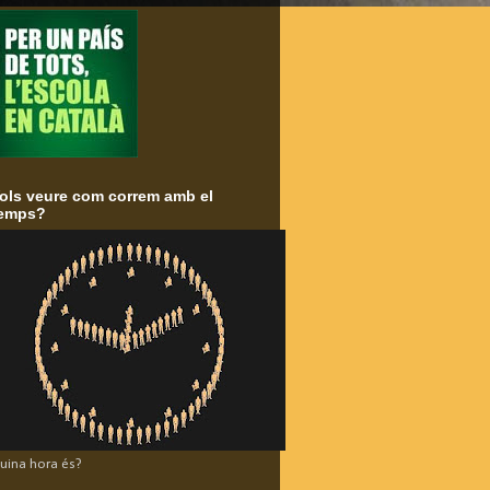
ols veure com correm amb el
emps?
uina hora és?