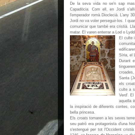
De la seva vida no se'n sap mass
Capadòcia. Com ell, en Jordi s'all
l'emperador romà Dioclecià. L'any 30
Jordi no va voler perseguir-los. I qua
comunicar que també era cristià. Llav
matar. El varen enterrar a Lod o Lydda
El culte 
comunita
edificare
Síria, el
Durant e
tinguere
croades, 
Santa (J
els croa
culte a 
Verd'. E
aquella 
la inspiració de diferents contes, c
bella princesa.
Els croats tornaren a les seves terre
seu patró era protagonista d'una hist
s'estengué per tot l'Occident cristi