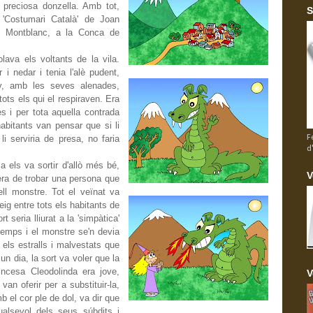
 preciosa donzella. Amb tot,
S
l 'Costumari Català' de Joan
e Montblanc, a la Conca de
olava els voltants de la vila.
 i nedar i tenia l'alè pudent,
ny, amb les seves alenades,
tots els qui el respiraven. Era
es i per tota aquella contrada
abitants van pensar que si li
F
 serviria de presa, no faria
d
a els va sortir d'allò més bé,
V
era de trobar una persona que
ll monstre. Tot el veïnat va
eig entre tots els habitants de
t seria lliurat a la 'simpàtica'
temps i el monstre se'n devia
r els estralls i malvestats que
un dia, la sort va voler que la
rincesa Cleodolinda era jove,
V
an oferir per a substituir-la,
mb el cor ple de dol, va dir que
ualsevol dels seus súbdits i