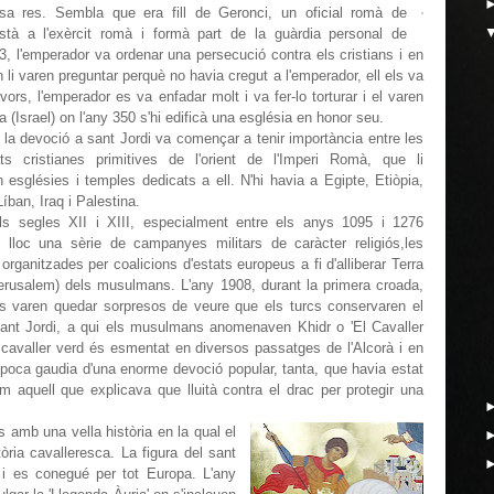
a res. Sembla que era fill de Geronci, un oficial romà de
istà a l'exèrcit romà i formà part de la guàrdia personal de
3, l'emperador va ordenar una persecució contra els cristians i en
n li varen preguntar perquè no havia cregut a l'emperador, ell els va
ors, l'emperador es va enfadar molt i va fer-lo torturar i el varen
 (Israel) on l'any 350 s'hi edificà una església en honor seu.
i la devoció a sant Jordi va començar a tenir importància entre les
ts cristianes primitives de l'orient de l'Imperi Romà, que li
n esglésies i temples dedicats a ell. N'hi havia a Egipte, Etiòpia,
 Líban, Iraq i Palestina.
ls segles XII i XIII, especialment entre els anys 1095 i 1276
n lloc una sèrie de campanyes militars de caràcter religiós,les
organitzades per coalicions d'estats europeus a fi d'alliberar Terra
erusalem) dels musulmans. L'any 1908, durant la primera croada,
ts varen quedar sorpresos de veure que els turcs conservaren el
sant Jordi, a qui els musulmans anomenaven Khidr o 'El Cavaller
l cavaller verd és esmentat en diversos passatges de l'Alcorà i en
època gaudia d'una enorme devoció popular, tanta, que havia estat
om aquell que explicava que lluità contra el drac per protegir una
s amb una vella història en la qual el
òria cavalleresca. La figura del sant
à i es conegué per tot Europa. L'any