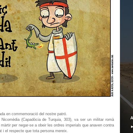
ada en commemoració del nostre patró.
A
 – Nicomèdia (Capadòcia de Turquia, 303), va ser un militar romà
a màrtir per negar-se a obeir les ordres imperials que anaven contra
at i el respecte que tota persona mereix.