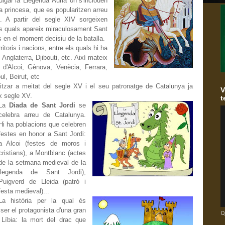
lgar la 'Llegenda Àuria' on s'inclouen
la princesa, que es popularitzen arreu
. A partir del segle XIV sorgeixen
s quals apareix miraculosament Sant
ns en el moment decisiu de la batalla.
ritoris i nacions, entre els quals hi ha
Anglaterra, Djibouti, etc. Així mateix
 d'Alcoi, Gènova, Venècia, Ferrara,
l, Beirut, etc
itzar a meitat del segle XV i el seu patronatge de Catalunya ja
V
x segle XV.
t
La
Diada de Sant Jordi
se
celebra arreu de Catalunya.
Hi ha poblacions que celebren
festes en honor a Sant Jordi:
a Alcoi (festes de moros i
cristians), a Montblanc (actes
de la setmana medieval de la
llegenda de Sant Jordi),
Puigverd de Lleida (patró i
festa medieval)...
La història per la qual és
ser el protagonista d'una gran
Q
Líbia: la mort del drac que