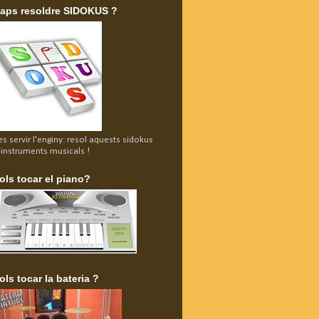
aps resoldre SIDOKUS ?
es servir l'enginy: resol aquests sidokus
'instruments musicals !
ols tocar el piano?
ols tocar la bateria ?