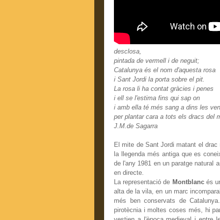
desclosa,
pintada de vermell i de neguit;
Catalunya és el nom d'aquesta rosa
i Sant Jordi la porta sobre el pit.
La rosa li ha contat gràcies i penes
i ell se l'estima fins qui sap on
i amb ella té més sang a dins les ve
per plantar cara a tots els dracs del 
J.M.de Sagarra
El mite de Sant Jordi matant el drac 
la llegenda més antiga que es cone
de l'any 1981 en un paratge natural
en directe.
La representació de
Montblanc
és un
alta de la vila, en un marc incompara
més ben conservats de Catalunya. 
pirotècnia i moltes coses més, hi p
vestien a l'època medieval i entre l