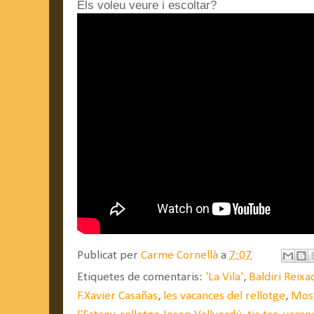
Els voleu veure i escoltar?
Publicat per
Carme Cornellà
a
7:07
Etiquetes de comentaris:
'La Vila'
,
Baldiri Reixa
F.Xavier Casañas
,
les vacances del rellotge
,
Most