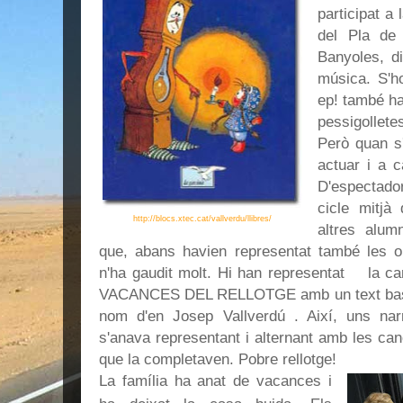
participat a
del Pla de 
Banyoles, d
música. S'ho
ep! també ha
pessigollet
Però quan s
actuar i a c
D'espectado
cicle mitjà
http://blocs.xtec.cat/vallverdu/llibres/
altres alum
que, abans havien representat també les o
n'ha gaudit molt. Hi han representat la can
VACANCES DEL RELLOTGE amb un text basat
nom d'en Josep Vallverdú . Així, uns narr
s'anava representant i alternant amb les ca
que la completaven. Pobre rellotge!
La família ha anat de vacances i