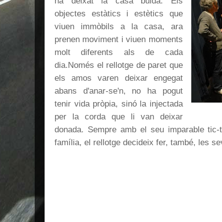
ha deixat la casa buida. Els
objectes estàtics i estètics que
viuen immòbils a la casa, ara
prenen moviment i viuen moments
molt diferents als de cada
dia.
Només el rellotge de paret que
els amos varen deixar engegat
abans d'anar-se'n, no ha pogut
tenir vida pròpia, sinó la injectada
per la corda que li van deixar
donada. Sempre amb el seu imparable tic-ta
família, el rellotge decideix fer, també, le