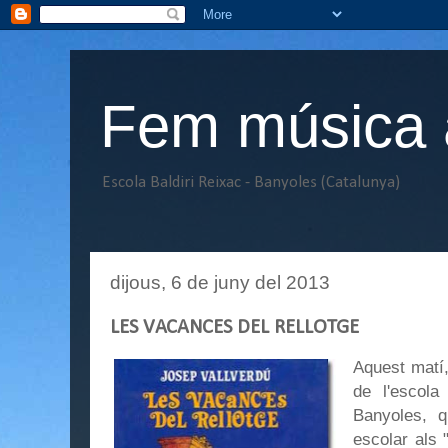
Fem música a
Escola Baldiri Reixac - Banyoles (Catalunya)
dijous, 6 de juny del 2013
LES VACANCES DEL RELLOTGE
Aquest matí,
de l'escola
Banyoles, q
escolar als 