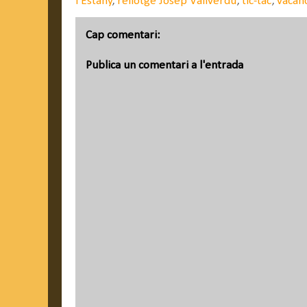
l'Estany
,
rellotge Josep Vallverdú
,
tic-tac
,
vacan
Cap comentari:
Publica un comentari a l'entrada