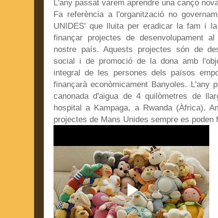
L'any passat vàrem aprendre una cançó nova:
Fa referència a l'o
rganització no governa
UNIDES' que lluita per eradicar la fam i l
finançar projectes de desenvolupament al s
nostre país. Aquests projectes són de des
social i de promoció de la dona amb l'obj
integral de les persones dels països empo
finançarà econòmicament Banyoles. L'any p
canonada d'aigua de 4 quilòmetres de llar
hospital a Kampaga, a Rwanda (Àfrica). Am
projectes de Mans Unides sempre es poden fe