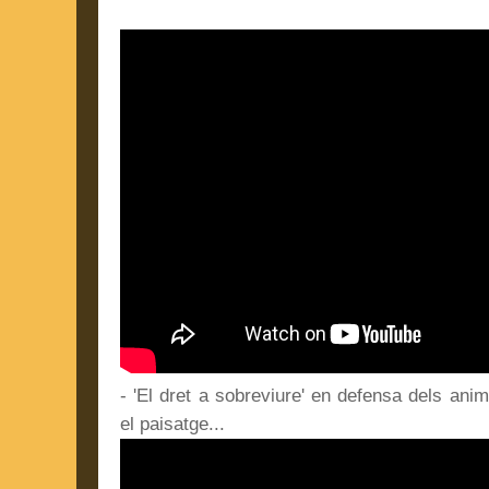
- 'El dret a sobreviure' en defensa dels anim
el paisatge...