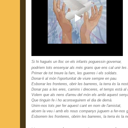
Si hi hagués un lloc on els infants poguessin governar,
podríem tots ensenyar als més grans que ens cal unir les
Primer de tot treure la fam, les guerres i els soldats.
Donar-li al món l'oportunitat de viure sempre en pau.
Esborrar les fronteres, obrir les barreres, la terra és la nost
Donar pas a les eres, camins i dreceres, el temps està al 
Volem que als nens d'arreu del món els arribi aquest senya
Que tinguin fe i ho aconseguirem el dia de demà.
Unim-nos tots per fer aquest cant en nom de l'amistat,
alcem la veu i amb els nous companys juguem a fer-nos g
Esborrem les fronteres, obrim les barreres, la terra és la nos