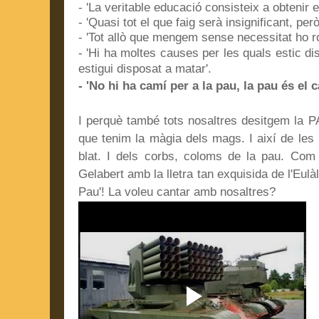
- 'La veritable educació consisteix a obtenir e
- 'Quasi tot el que faig serà insignificant, pe
- 'Tot allò que mengem sense necessitat ho 
- 'Hi ha moltes causes per les quals estic di
estigui disposat a matar'.
- 'No hi ha camí per a la pau, la pau és el 
I perquè també tots nosaltres desitgem la
que tenim la màgia dels mags. I així de les b
blat. I dels corbs, coloms de la pau. Com
Gelabert amb la lletra tan exquisida de l'Eulà
Pau'! La voleu cantar amb nosaltres?