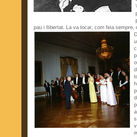
pau i llibertat. La va tocar, com feia sempre,
D
c
p
d
t
p
p
a
s
v
m