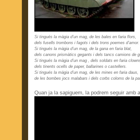
Si tingués la màgia d’un mag, de les bales en faria flors,
dels fusells trombons i fagots i dels trons poemes d’amor.
Si tingués la màgia d’un mag, de la gana en faria blat,
dels canons prismàtics gegants i dels tancs camions de g
Si tingués la màgia d’un mag , dels soldats en faria clown
dels tinents ocells de paper, ballarines o castellers.
Si tingués la màgia d’un mag, de les mines en faria daus,
de les bombes jocs malabars i dels corbs coloms de la pa
Quan ja la sapiguem, la podrem seguir amb 