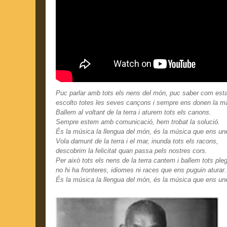
Puc parlar amb tots els nens del món, puc saber com est
escolto totes les seves cançons i sempre ens donen la m
Ballem al voltant de la terra i aturem tots els canons.
Sempre estem amb comunicació, hem trobat la solució.
És la música la llengua del món, és la música que ens une
Vola damunt de la terra i el mar, inunda tots els racons,
descobrim la felicitat quan passa pels nostres cors.
Per això tots els nens de la terra cantem i ballem tots ple
no hi ha fronteres, idiomes ni races que ens puguin aturar.
És la música la llengua del món, és la música que ens une