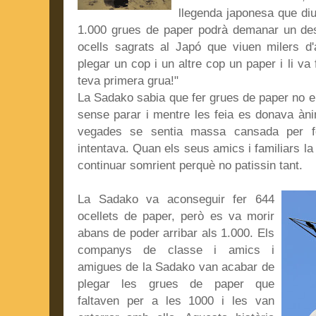
llegenda japonesa que diu
1.000 grues de paper podrà demanar un desi
ocells sagrats al Japó que viuen milers 
plegar un cop i un altre cop un paper i li va
teva primera grua!"
La Sadako sabia que fer grues de paper no er
sense parar i mentre les feia es donava àni
vegades se sentia massa cansada per fe
intentava. Quan els seus amics i familiars la v
continuar somrient perquè no patissin tant.
La Sadako va aconseguir fer 644
ocellets de paper, però es va morir
abans de poder arribar als 1.000. Els
companys de classe i amics i
amigues de la Sadako van acabar de
plegar l
es grues de paper que
faltaven per a les 1000 i les van