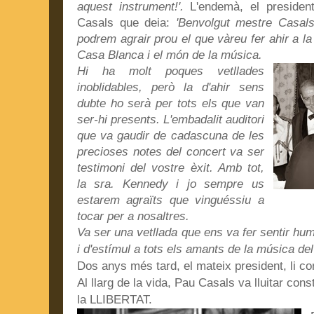
aquest instrument!'.
L'endemà, el presiden
Casals que deia:
'Benvolgut mestre Casals
podrem agrair prou el que vàreu fer ahir a la 
Casa Blanca i el món de la música.
Hi ha molt poques vetllades
inoblidables, però la d'ahir sens
dubte ho serà per tots els que van
ser-hi presents.
L'embadalit auditori
que va gaudir de cadascuna de les
precioses notes del concert va ser
testimoni del vostre èxit. Amb tot,
la sra. Kennedy i jo sempre us
estarem agraïts que vinguéssiu a
tocar per a nosaltres.
Va ser una vetllada que ens va fer sentir h
i d'estímul a tots els amants de la mús
Dos anys més tard, el mateix president, li con
Al llarg de la vida, Pau Casals va lluitar co
la LLIBERTAT.