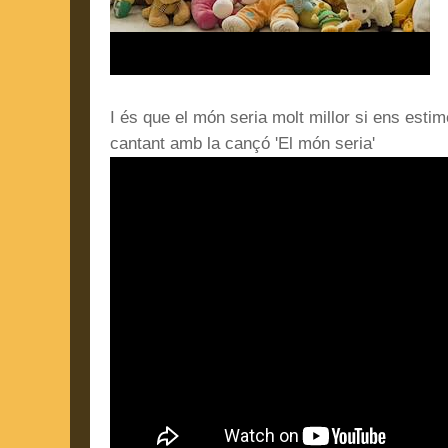
I és que el món seria molt millor si ens est
cantant amb la cançó 'El món seria'