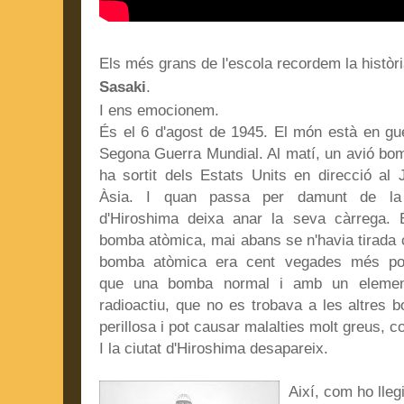
Els més grans de l'escola recordem la històr
Sasaki
.
I ens emocionem.
És el 6 d'agost de 1945. El món està en gue
Segona Guerra Mundial. Al matí, un avió bo
ha sortit dels Estats Units en direcció al 
Àsia. I quan passa per damunt de la 
d'Hiroshima deixa anar la seva càrrega.
bomba atòmica, mai abans se n'havia tirada 
bomba atòmica era cent vegades
més po
que una bomba normal i amb un elemen
radioactiu, que no es trobava a les altres b
perillosa i pot causar malalties molt greus, c
I la ciutat d'Hiroshima desapareix.
Així, com ho lleg