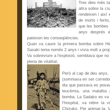
Tres dies més ta
altra sobre la ci
rendeixen i així 
de morts i ferit
que les bombes 
anys després e
pateixen les conseqüències.
Quan va caure la primera bomba sobre Hi
Sasaki tenia només 2 anys i vivia molt a pro
Va sobreviure a l'explosió, semblava que no l
plena de vitalitat.
Però al ca
p de deu anys, 
(somniava en ser corredora
dia que passava es posav
leucèmia, una malaltia 
bomba. La Sadako es va p
l'hospital, va rebre la 
Chizuko. Per animar-la, l