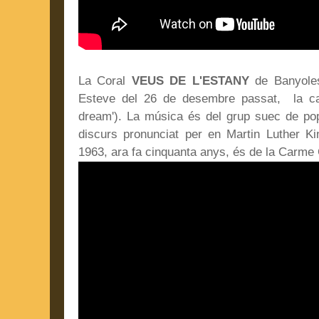
La Coral
VEUS DE L'ESTANY
de Banyoles
Esteve del 26 de desembre passat, la 
dream'). La música és del grup suec de pop 
discurs pronunciat per en Martin Luther K
1963, ara fa cinquanta anys, és de la Carme Co