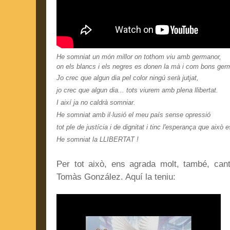
He somniat un món millor on tothom viu amb germanor,
on els blancs i els negres es donen la mà i com bons ge
Jo crec que algun dia pel color ningú serà jutjat,
jo crec que algun dia... tots viurem amb plena llibertat.
I així ja no caldrà somniar.
He somniat amb il·lusió el meu país sense opressió
tot ple de justícia i de dignitat i tinc l'esperança que això 
He somniat la LLIBERTAT !
Per tot això, ens agrada molt, també, cant
Tomàs González. Aquí la teniu: