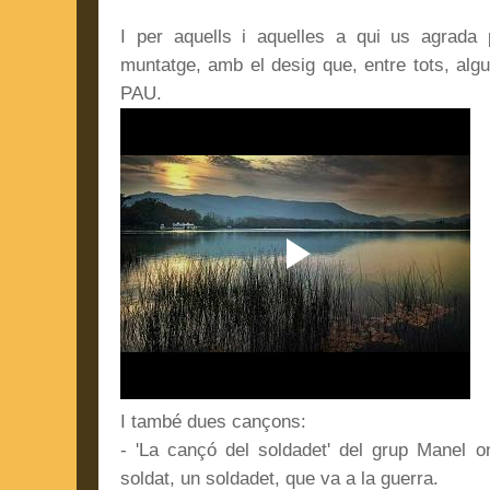
I per aquells i aquelles a qui us agrada 
muntatge, amb el desig que, entre tots, alg
PAU.
I també dues cançons:
- 'La cançó del soldadet' del grup Manel on
soldat, un soldadet, que va a la guerra.