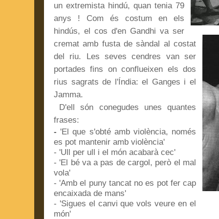
un
extremista hindú, quan tenia 79
anys ! Com és costum en els
hindús, el cos d'en Gandhi va ser
cremat amb fusta de sàndal al costat
del riu. Les seves cendres van ser
portades fins on conflueixen els dos
rius sagrats de l'Índia: el Ganges i el
Jamma.
D'ell són conegudes unes quantes
frases:
-
'El que s'obté amb violència, només
es pot mantenir amb violència'
- 'Ull per ull i el món acabarà cec'
- 'El bé va a pas de cargol, però el mal
vola'
- 'Amb el puny tancat no es pot fer cap
encaixada de mans'
- 'Sigues el canvi que vols veure en el
món'