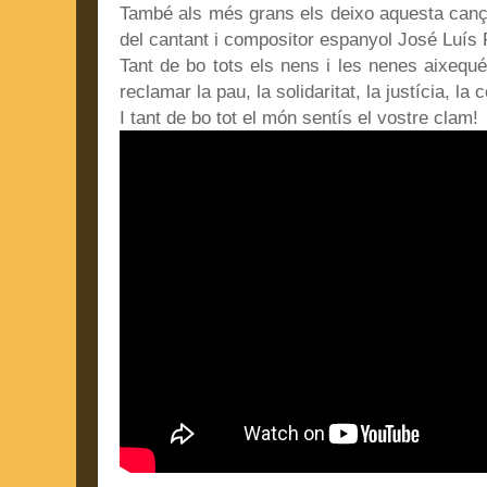
També als més grans els deixo aquesta cançó
del cantant i compositor espanyol José Luís 
Tant de bo tots els nens i les nenes aixequé
reclamar la pau, la solidaritat, la justícia, la c
I tant de bo tot el món sentís el vostre clam!