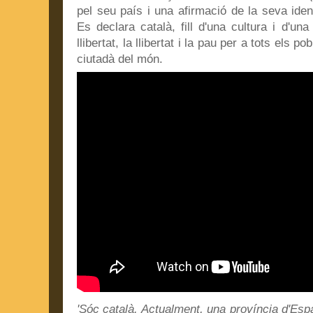
pel seu país i una afirmació de la seva ide
Es declara català, fill d'una cultura i d'una
llibertat, la llibertat i la pau per a tots els
ciutadà del món.
'Sóc català. Actualment, una província d'Es