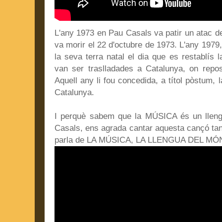
L'any 1973 en Pau Casals va patir un atac de 
va morir el 22 d'octubre de 1973. L'any 1979,
la seva terra natal el dia que es restablís
van ser traslladades a Catalunya, on repos
Aquell any li fou concedida, a títol pòstum, 
Catalunya.
I perquè sabem que la MÚSICA és un llengu
Casals, ens agrada cantar aquesta cançó tan
parla de LA MÚSICA, LA LLENGUA DEL MÓ