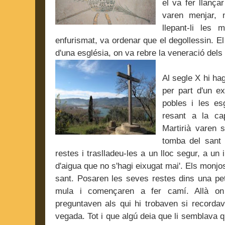
el va fer llançar
varen menjar, 
llepant-li les
enfurismat, va ordenar que el degollessin. El
d'una església, on va rebre la veneració dels 
Al segle X hi ha
per part d'un e
pobles i les e
resant a la ca
Martirià varen 
tomba del sant 
restes i traslladeu-les a un lloc segur, a un
d'aigua que no s'hagi eixugat mai'. Els monjo
sant. Posaren les seves restes dins una pet
mula i començaren a fer camí. Allà on 
preguntaven als qui hi trobaven si recordav
vegada. Tot i que algú deia que li semblava 