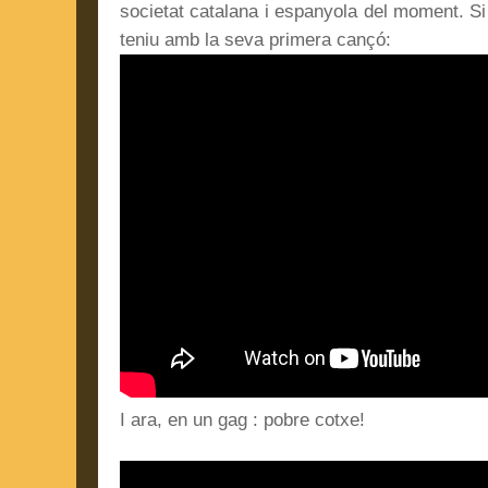
societat catalana i espanyola del moment. Si 
teniu amb la seva primera cançó:
I ara, en un gag : pobre cotxe!