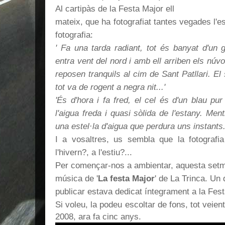
Al cartipàs de la Festa Major ell
mateix, que ha fotografiat tantes vegades l'e
fotografia:
' Fa una tarda radiant, tot és banyat d'un 
entra vent del nord i amb ell arriben els núvo
reposen tranquils al cim de Sant Patllari. El
tot va de rogent a negra nit...'
'És d'hora i fa fred, el cel és d'un blau pur
l'aigua freda i quasi sòlida de l'estany. Me
una estel·la d'aigua que perdura uns instants..
I a vosaltres, us sembla que la fotografi
l'hivern?, a l'estiu?...
Per començar-nos a ambientar, aquesta setm
música de '
La festa Major
' de La Trinca. Un 
publicar estava dedicat íntegrament a la Fest
Si voleu, la podeu escoltar de fons, tot veien
2008, ara fa cinc anys.