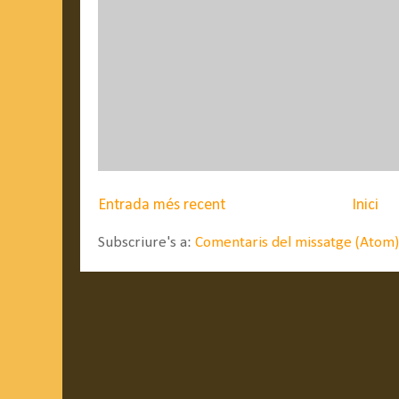
Entrada més recent
Inici
Subscriure's a:
Comentaris del missatge (Atom)