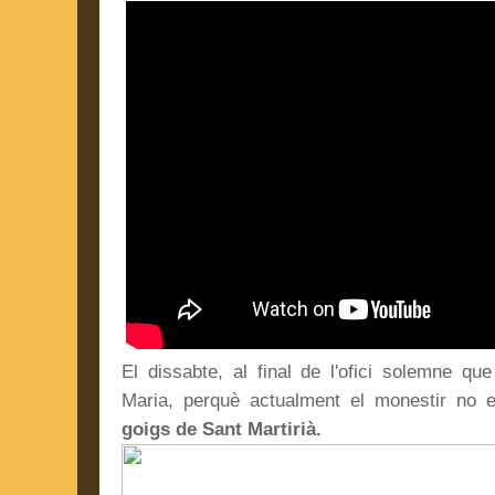
El dissabte, al final de l'ofici solemne qu
Maria, perquè actualment el monestir no e
goigs de Sant Martirià.