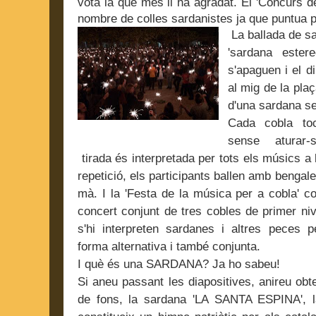
vota la que més li ha agradat. El 'Concurs d
nombre de colles sardanistes ja que puntua 
La ballada de s
'sardana ester
s'apaguen i el d
al mig de la plaç
d'una sardana s
Cada cobla to
sense aturar-
tirada és interpretada per tots els músics a 
repetició, els participants ballen amb bengal
mà. I la
'Festa de la música per a cobla' co
concert conjunt de tres cobles de primer niv
s'hi interpreten sardanes i altres peces 
forma alternativa i també conjunta.
I què és una SARDANA? Ja ho sabeu!
Si aneu passant les diapositives, anireu obte
de fons, la sardana 'LA SANTA ESPINA', 