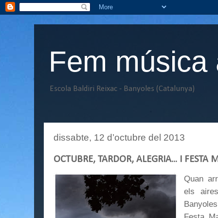
Fem música a
Escola Baldiri Reixac - Banyoles (Catalunya)
dissabte, 12 d’octubre del 2013
OCTUBRE, TARDOR, ALEGRIA... I FESTA 
Quan arr
els aire
Banyoles,
Festa Ma