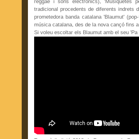
reggae i sons electrònics), 'Musiquetes p
tradicional procedents de diferents indrets de
prometedora banda catalana 'Blaumut' (pop-f
música catalana, des de la nova cançó fins a
Si voleu escoltar els Blaumut amb el seu 'Pa am