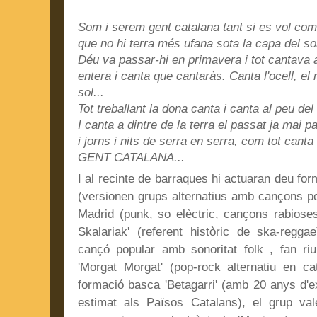
Som i serem gent catalana tant si es vol com 
que no hi terra més ufana sota la capa del so
Déu va passar-hi en primavera i tot cantava a
entera i canta que cantaràs. Canta l'ocell, el ri
sol...
Tot treballant la dona canta i canta al peu del
I canta a dintre de la terra el passat ja mai p
i jorns i nits de serra en serra, com tot ca
GENT CATALANA...
I al recinte de barraques hi actuaran deu for
(versionen grups alternatius amb cançons po
Madrid (punk, so elèctric, cançons rabiose
Skalariak' (referent històric de ska-regg
cançó popular amb sonoritat folk , fan riu
'Morgat Morgat' (pop-rock alternatiu en cata
formació basca 'Betagarri' (amb 20 anys d'
estimat als Països Catalans), el grup val