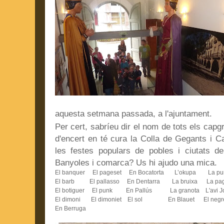
aquesta setmana passada, a l'ajuntament.
Per cert, sabríeu dir el nom de tots els capg
d'encert en té cura la Colla de Gegants i 
les festes populars de pobles i ciutats d
Banyoles i comarca? Us hi ajudo una mica.
El banquer El pageset En Bocatorta L’okupa La 
El barb El pallasso En Dentarra La bruixa La pa
El botiguer El punk En Pallús La granota L'avi 
El dimoni El dimoniet El sol En Blauet El ne
En Berruga