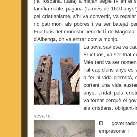
(la Toscana, Itàlia) a mitjan segle IV en el s
família noble, pagana (fa més de 1600 anys!)
pel cristianisme, s'hi va convertir, va regalar
ric patrimoni als pobres i va ser batejat per
Fructuós del monestir benedictí de Magdala,
d'Albenga, on va entrar com a monjo.
La seva saviesa va caus
Fructuós, va ser triat 
Més tard va ser nomena
i al cap d'uns anys es v
a fer-hi vida d'ermità, 
portant una vida auste
anys, cridat pels crist
va tornar perquè el go
els cristians, obligant-
seva fe.
El governad
empresonar i