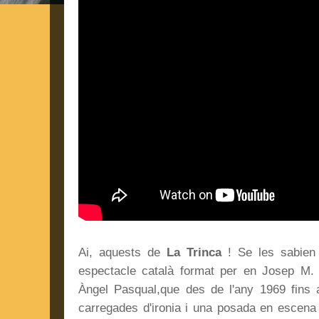
Ai, aquests de
La Trinca
! Se les sabien 
espectacle català format per en Josep M. 
Àngel Pasqual,que des de l'any 1969 fins
carregades d'ironia i una posada en escena