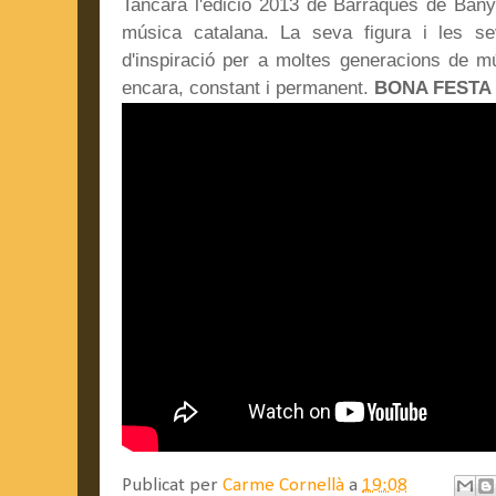
Tancarà l'edició 2013 de Barraques de Bany
música catalana. La seva figura i les s
d'inspiració per a moltes generacions de m
encara, constant i permanent.
BONA FESTA
Publicat per
Carme Cornellà
a
19:08