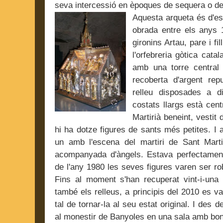
seva intercessió en èpoques de sequera o de
Aquesta arqueta és d'est
obrada entre els anys 1
gironins Artau, pare i fi
l'orfebreria gòtica cat
amb una torre central
recoberta d'argent repu
relleu disposades a d
costats llargs està cent
Martirià beneint, vestit 
hi ha dotze figures de sants més petites. I a
un amb l'escena del martiri de Sant Marti
acompanyada d'àngels. Estava perfectament
de l'any 1980 les seves figures varen ser ro
Fins al moment s'han recuperat vint-i-una
també els relleus, a principis del 2010 es 
tal de tornar-la al seu estat original. I des d
al monestir de Banyoles en una sala amb bo