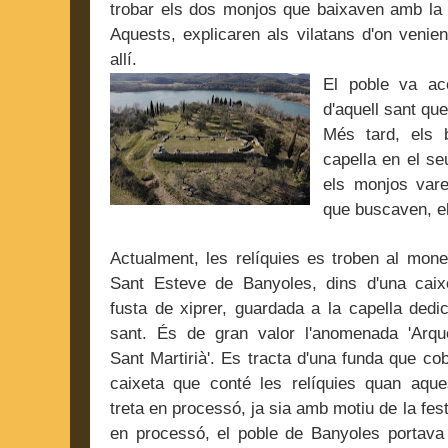
trobar els dos monjos que baixaven amb la
Aquests, explicaren als vilatans d'on venie
allí.
El poble va aco
d'aquell sant que
Més tard, els b
capella en el se
els monjos varen
que buscaven, el
Actualment, les relíquies es troben al mone
Sant Esteve de Banyoles, dins d'una caix
fusta de xiprer, guardada a la capella dedi
sant. És de gran valor l'anomenada 'Arqu
Sant Martirià'. Es tracta d'una funda que cob
caixeta que conté les relíquies quan aque
treta en processó, ja sia amb motiu de la fes
en processó, el poble de Banyoles portava 