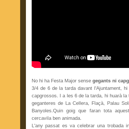
No hi ha Festa Major sense
gegants ni cap
3/4 de 6 de la tarda davant l'Ajuntament, h
capgrossos. I a les 6 de la tarda, hi huarà la
geganteres de La Cellera, Flaçà, Palau Sol
Banyoles.Quin goig que faran tota aques
cercavila ben animada.
L'any passat es va celebrar una trobada i