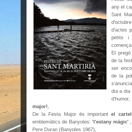
any el ca
Sant Mar
d'octubr
d'actes 
petits 
comença 
El pregó
de la fes
ser enco
de la po
s'anuncia
dia a dia
d'humor, 
major!.
De la Festa Major és important
el cartel
emblemàtics de Banyoles:
'l'estany màgic'
,
Pere Duran (Banyoles 1967),