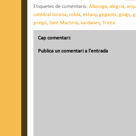
Etiquetes de comentaris:
Albenga
,
alegria
,
arq
catedral Girona
,
cobla
,
estany
,
gegants
,
goigs
,
g
pregó
,
Sant Martirià
,
sardanes
,
Trinca
Cap comentari:
Publica un comentari a l'entrada