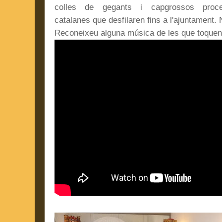
colles de gegants
i capgrossos proc
catalanes
que desfilaren fins a l'ajuntament.
Reconeixeu alguna música de les que toquen e