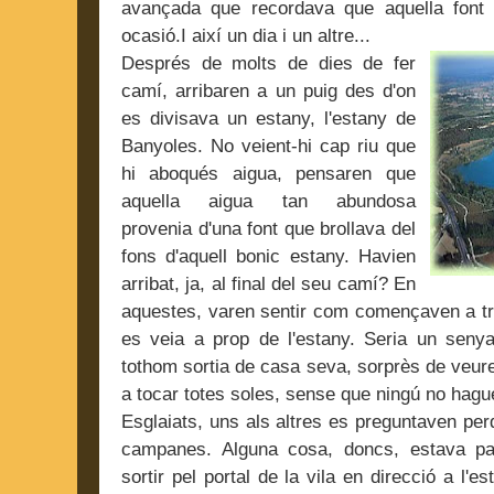
avançada que recordava que aquella font 
ocasió.I així un dia i un altre...
Després de molts de dies de fer
camí, arribaren a un puig des d'on
es divisava un estany, l'estany de
Banyoles. No veient-hi cap riu que
hi aboqués aigua, pensaren que
aquella aigua tan abundosa
provenia d'una font que brollava del
fons d'aquell bonic estany. Havien
arribat, ja, al final del seu camí? En
aquestes, varen sentir com començaven a tri
es veia a prop de l'estany. Seria un senyal
tothom sortia de casa seva, sorprès de veu
a tocar totes soles, sense que ningú no hagu
Esglaiats, uns als altres es preguntaven per
campanes. Alguna cosa, doncs, estava pa
sortir pel portal de la vila en direcció a l'